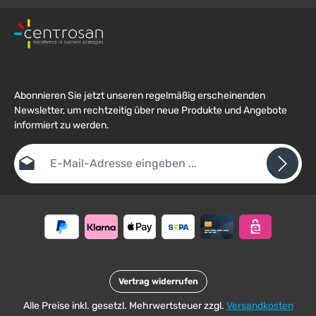
Abonnieren Sie jetzt unseren regelmäßig erscheinenden
Newsletter, um rechtzeitig über neue Produkte und Angebote
informiert zu werden.
E-Mail-Adresse*
Datenschutz
Die mit einem Stern (*) markierten Felder sind
Ich habe die
Datenschutzbestimmungen
zur Kenntnis
Pflichtfelder.
Um weiterzugehen, geben Sie die oben abgebildeten Zeichen ein
genommen und die
AGB
gelesen und bin mit ihnen
*
einverstanden.
Vertrag widerrufen
Alle Preise inkl. gesetzl. Mehrwertsteuer zzgl.
Versandkosten