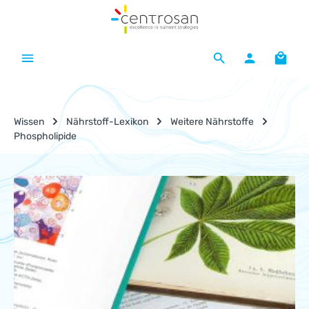
Zum Hauptinhalt springen
Waren
Wissen
Nährstoff-Lexikon
Weitere Nährstoffe
Phospholipide
Nährstoff-Lexikon