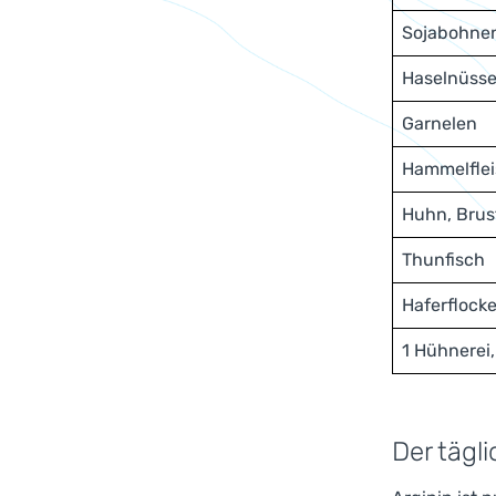
Sojabohne
Haselnüss
Garnelen
Hammelfleis
Huhn, Brus
Thunfisch
Haferflock
1 Hühnerei,
Der tägl