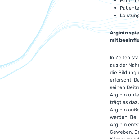
Patient
Patient
Leistun
Arginin spi
mit beeinfl
In Zeiten st
aus der Nah
die Bildung
erforscht. D
seinen Beitr
Arginin unte
trägt es daz
Arginin auße
werden. Bei
Arginin ent
Geweben. Bei