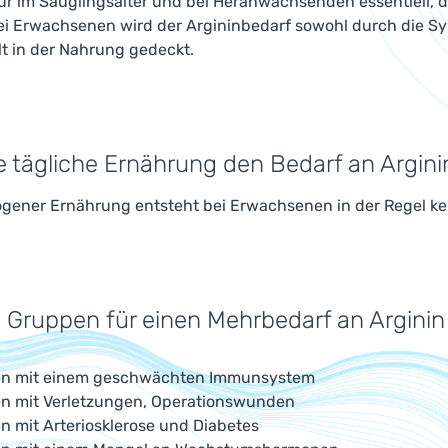
nur im Säuglingsalter und bei Heranwachsenden essentiell, 
Bei Erwachsenen wird der Argininbedarf sowohl durch die Sy
t in der Nahrung gedeckt.
e tägliche Ernährung den Bedarf an Argini
ener Ernährung entsteht bei Erwachsenen in der Regel kein
 Gruppen für einen Mehrbedarf an Arginin
en mit einem geschwächten Immunsystem
en mit Verletzungen, Operationswunden
n mit Arteriosklerose und Diabetes