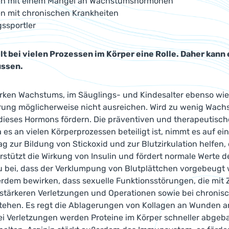
en mit einem Mangel an Wachstumshormonen
en mit chronischen Krankheiten
gssportler
elt bei vielen Prozessen im Körper eine Rolle. Daher kann
ussen.
arken Wachstums, im Säuglings- und Kindesalter ebenso wie
rung möglicherweise nicht ausreichen. Wird zu wenig Wach
 dieses Hormons fördern. Die präventiven und therapeutisch
a es an vielen Körperprozessen beteiligt ist, nimmt es auf ei
ag zur Bildung von Stickoxid und zur Blutzirkulation helfen
rstützt die Wirkung von Insulin und fördert normale Werte d
u bei, dass der Verklumpung von Blutplättchen vorgebeugt w
rdem bewirken, dass sexuelle Funktionsstörungen, die mit 
 stärkeren Verletzungen und Operationen sowie bei chronis
stehen. Es regt die Ablagerungen von Kollagen an Wunden a
 Verletzungen werden Proteine im Körper schneller abgebaut