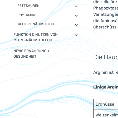
die zellulär
FETTSÄUREN
Phagozytose 
Verletzungen
PHYTAMINE
die Aminosäu
WEITERE NÄHRSTOFFE
überschüssi
FUNKTION & NUTZEN VON
MIKRO-NÄHRSTOFFEN
NEWS ERNÄHRUNG +
Die Haup
GESUNDHEIT
Arginin ist 
Einige Argi
Erdnüsse
Weizenkei