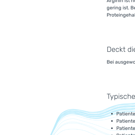
Arginin ist 
gering ist. 
Proteingehal
Deckt di
Bei ausgewog
Typische
Patient
Patient
Patiente