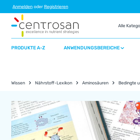
Anmelden
oder
Registrieren
m Hauptinhalt springen
Zur Suche springen
Zur Hauptnavigation springen
Alle Kateg
PRODUKTE A-Z
ANWENDUNGSBEREICHE
Wissen
Nährstoff-Lexikon
Aminosäuren
Bedingte u
Nährstoff-Lexikon