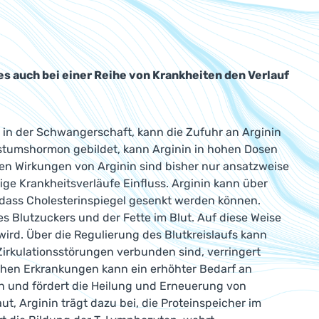
 es auch bei einer Reihe von Krankheiten den Verlauf
 in der Schwangerschaft, kann die Zufuhr an Arginin
stumshormon gebildet, kann Arginin in hohen Dosen
en Wirkungen von Arginin sind bisher nur ansatzweise
nige Krankheitsverläufe Einfluss. Arginin kann über
, dass Cholesterinspiegel gesenkt werden können.
es Blutzuckers und der Fette im Blut. Auf diese Weise
ird. Über die Regulierung des Blutkreislaufs kann
Zirkulationsstörungen verbunden sind, verringert
chen Erkrankungen kann ein erhöhter Bedarf an
n und fördert die Heilung und Erneuerung von
, Arginin trägt dazu bei, die Proteinspeicher im