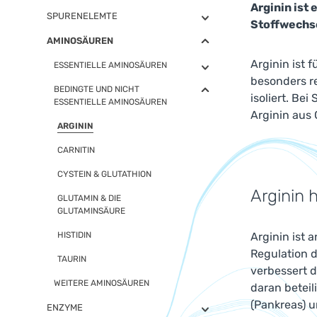
Arginin ist 
SPURENELEMTE
Stoffwechse
AMINOSÄUREN
Arginin ist 
ESSENTIELLE AMINOSÄUREN
besonders re
BEDINGTE UND NICHT
isoliert. Be
ESSENTIELLE AMINOSÄUREN
Arginin aus 
ARGININ
CARNITIN
CYSTEIN & GLUTATHION
Arginin 
GLUTAMIN & DIE
GLUTAMINSÄURE
HISTIDIN
Arginin ist a
Regulation d
TAURIN
verbessert d
WEITERE AMINOSÄUREN
daran betei
(Pankreas) u
ENZYME