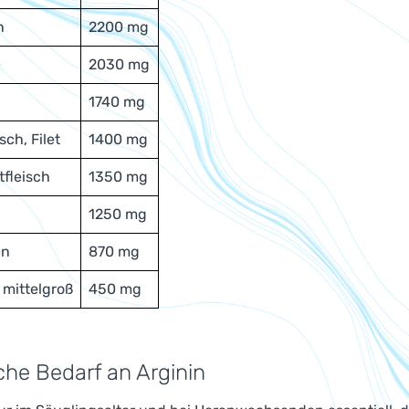
n
2200 mg
e
2030 mg
1740 mg
ch, Filet
1400 mg
tfleisch
1350 mg
1250 mg
en
870 mg
 mittelgroß
450 mg
iche Bedarf an Arginin