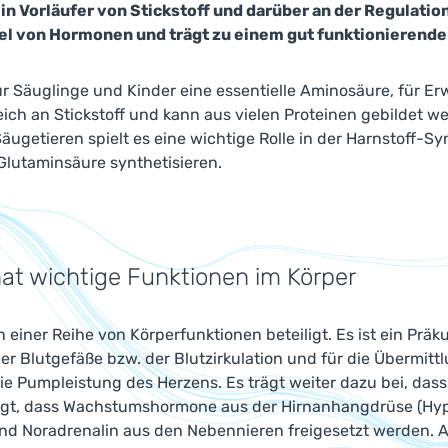
ein Vorläufer von Stickstoff und darüber an der Regulation
l von Hormonen und trägt zu einem gut funktionierend
für Säuglinge und Kinder eine essentielle Aminosäure, für Er
ich an Stickstoff und kann aus vielen Proteinen gebildet 
i Säugetieren spielt es eine wichtige Rolle in der Harnstof
Glutaminsäure synthetisieren.
hat wichtige Funktionen im Körper
n einer Reihe von Körperfunktionen beteiligt. Es ist ein Präku
er Blutgefäße bzw. der Blutzirkulation und für die Übermitt
ie Pumpleistung des Herzens. Es trägt weiter dazu bei, das
ligt, dass Wachstumshormone aus der Hirnanhangdrüse (Hyp
nd Noradrenalin aus den Nebennieren freigesetzt werden. A