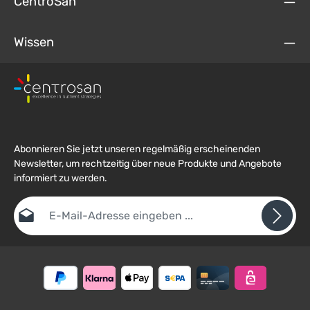
CentroSan
Wissen
Abonnieren Sie jetzt unseren regelmäßig erscheinenden
Newsletter, um rechtzeitig über neue Produkte und Angebote
informiert zu werden.
E-Mail-Adresse*
Datenschutz
Die mit einem Stern (*) markierten Felder sind
Ich habe die
Datenschutzbestimmungen
zur Kenntnis
Pflichtfelder.
Um weiterzugehen, geben Sie die oben abgebildeten Zeichen ein
genommen und die
AGB
gelesen und bin mit ihnen
*
einverstanden.