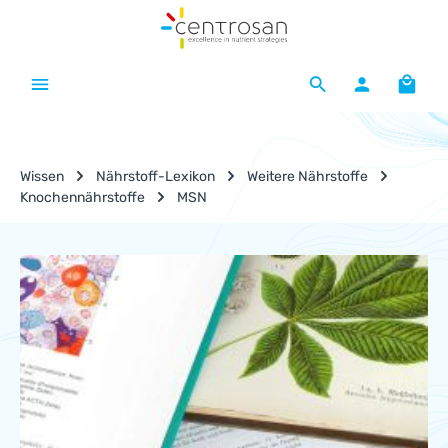
Zum Hauptinhalt springen
Waren
Wissen
Nährstoff-Lexikon
Weitere Nährstoffe
Knochennährstoffe
MSN
Nährstoff-Lexikon