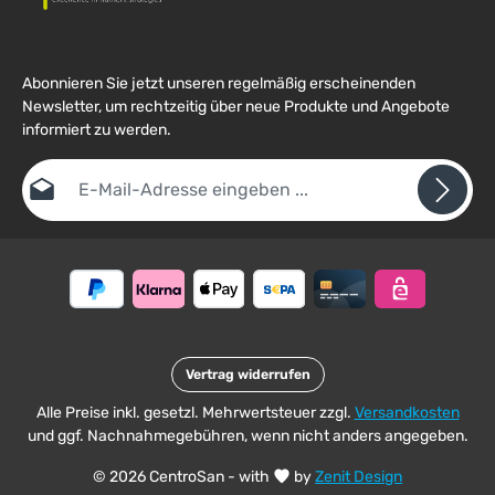
Abonnieren Sie jetzt unseren regelmäßig erscheinenden
Newsletter, um rechtzeitig über neue Produkte und Angebote
informiert zu werden.
E-Mail-Adresse*
Datenschutz
Die mit einem Stern (*) markierten Felder sind
Ich habe die
Datenschutzbestimmungen
zur Kenntnis
Pflichtfelder.
Um weiterzugehen, geben Sie die oben abgebildeten Zeichen ein
genommen und die
AGB
gelesen und bin mit ihnen
*
einverstanden.
Vertrag widerrufen
Alle Preise inkl. gesetzl. Mehrwertsteuer zzgl.
Versandkosten
und ggf. Nachnahmegebühren, wenn nicht anders angegeben.
© 2026 CentroSan - with
by
Zenit Design