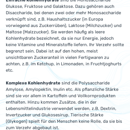
Einfache Kohlenhydrate
sind die Monosaccharide
Glukose, Fruktose und Galaktose. Dazu gehören auch
Disaccharide, bei denen zwei oder mehr Monosaccharide
verknüpft sind, z.B. Haushaltszucker (in Europa
vorwiegend aus Zuckerrüben), Laktose (Milchzucker) und
Maltose (Malzzucker). Sie werden häufig als leere
Kohlenhydrate bezeichnet, da sie nur Energie, jedoch
keine Vitamine und Mineralstoffe liefern. Ihr Verzehr sollte
begrenzt sein. Dabei ist auf den hohen, meist
unsichtbaren Zuckeranteil in vielen Fertigwaren zu
achten, z.B. im Ketchup, in Limonaden, in Fruchtjoghurts
etc.
Komplexe Kohlenhydrate
sind die Polysaccharide
Amylose, Amylopektin, Inulin etc. Als pflanzliche Stärke
sind sie vor allem in Kartoffeln und Vollkornprodukten
enthalten. Hinzu kommen Zusätze, die in der
Lebensmittelindustrie verwendet werden, z.B. Dextrin,
Invertzucker und Glukosesirup. Tierische Stärke
(Glykogen) spielt für den Menschen keine Rolle, da sie bis
zum Verzehr abgebaut ist.