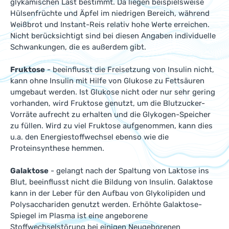
glykämischen Last bestimmt. Da liegen beispielsweise
Hülsenfrüchte und Äpfel im niedrigen Bereich, während
Weißbrot und Instant-Reis relativ hohe Werte erreichen.
Nicht berücksichtigt sind bei diesen Angaben individuelle
Schwankungen, die es außerdem gibt.
Fruktose
- beeinflusst die Freisetzung von Insulin nicht,
kann ohne Insulin mit Hilfe von Glukose zu Fettsäuren
umgebaut werden. Ist Glukose nicht oder nur sehr gering
vorhanden, wird Fruktose genutzt, um die Blutzucker-
Vorräte aufrecht zu erhalten und die Glykogen-Speicher
zu füllen. Wird zu viel Fruktose aufgenommen, kann dies
u.a. den Energiestoffwechsel ebenso wie die
Proteinsynthese hemmen.
Galaktose
- gelangt nach der Spaltung von Laktose ins
Blut, beeinflusst nicht die Bildung von Insulin. Galaktose
kann in der Leber für den Aufbau von Glykolipiden und
Polysacchariden genutzt werden. Erhöhte Galaktose-
Spiegel im Plasma ist eine angeborene
Stoffwechselstörung bei einigen Neugeborenen