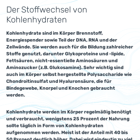
Der Stoffwechsel von
Kohlenhydraten
Kohlenhydrate sind im Körper Brennstoff,
Energiespender sowie Teil der DNA, RNA und der
Zellwände. Sie werden auch für die Bildung zahlreicher
Stoffe genutzt, darunter Glykoproteine und -lipide,
Fettsäuren, nicht-essentielle Aminosäuren und
Aminozucker (z.B. Glukosamine). Sehr wichtig sind
auch im Körper selbst hergestellte Polysaccharide wie
Chondroitinsulfat und Hyaluronsäure, die für
Bindegewebe, Knorpel und Knochen gebraucht
werden.
Kohlenhydrate werden im Körper regelmäßig benötigt
und verbraucht, wenigstens 25 Prozent der Nahrung
sollte täglich in Form von Kohlenhydraten
aufgenommen werden. Meist ist der Anteil mit 40 bis
50 Prozent deutlich höher. Dabei wird eindeutig zu viel