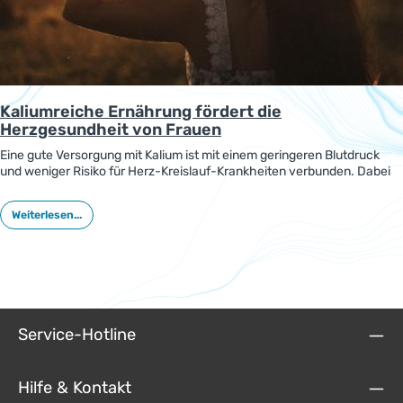
Kaliumreiche Ernährung fördert die
Herzgesundheit von Frauen
Eine gute Versorgung mit Kalium ist mit einem geringeren Blutdruck
und weniger Risiko für Herz-Kreislauf-Krankheiten verbunden. Dabei
spielen nicht nur die Beziehungen zum Salzkonsum eine Rolle, wie eine
neue Auswertung der großen EPIC-Studie zeigt. Frauen profitierten
Weiterlesen...
von einer guten Kaliumversorgung stärker als die Männer.
Service-Hotline
Hilfe & Kontakt