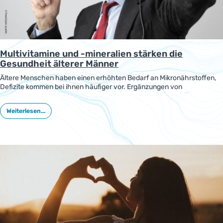
Multivitamine und -mineralien stärken die
Gesundheit älterer Männer
Ältere Menschen haben einen erhöhten Bedarf an Mikronährstoffen,
Defizite kommen bei ihnen häufiger vor. Ergänzungen von
Multivitaminen und -mineralien können ihren Mikronährstoff-Status
verbessern und so zur Gesundheit beitragen. Dies wurde jetzt in einer
Weiterlesen...
kleinen Studie bei älteren Männern untersucht.