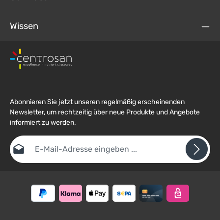
Wissen
Abonnieren Sie jetzt unseren regelmäßig erscheinenden
Newsletter, um rechtzeitig über neue Produkte und Angebote
informiert zu werden.
E-Mail-Adresse*
Datenschutz
Die mit einem Stern (*) markierten Felder sind
Ich habe die
Datenschutzbestimmungen
zur Kenntnis
Pflichtfelder.
Um weiterzugehen, geben Sie die oben abgebildeten Zeichen ein
genommen und die
AGB
gelesen und bin mit ihnen
*
einverstanden.