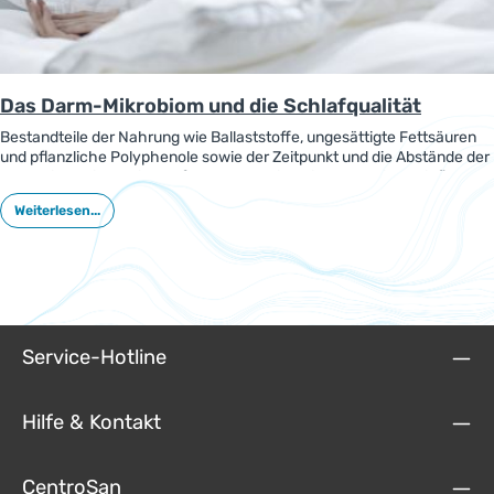
Das Darm-Mikrobiom und die Schlafqualität
Bestandteile der Nahrung wie Ballaststoffe, ungesättigte Fettsäuren
und pflanzliche Polyphenole sowie der Zeitpunkt und die Abstände der
Mahlzeiten wirken sich auf das Darm-Mikrobiom aus. Sie beeinflussen
die gesunden Darmbakterien, verschiedene Stoffwechselprodukte zu
Weiterlesen...
bilden, die für die Schlafqualität und die allgemeine Gesundheit wichtig
sind. Das gilt besonders für Melatonin.
Service-Hotline
Hilfe & Kontakt
CentroSan