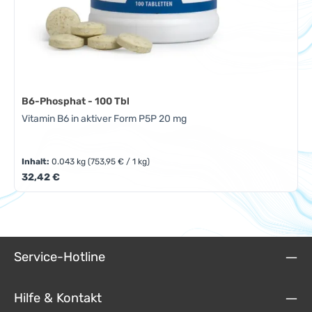
B6-Phosphat - 100 Tbl
Vitamin B6 in aktiver Form P5P 20 mg
Inhalt:
0.043 kg
(753,95 € / 1 kg)
Regulärer Preis:
32,42 €
Service-Hotline
Hilfe & Kontakt