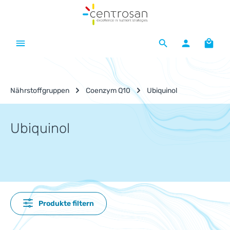
Zum Hauptinhalt springen
Waren
Nährstoffgruppen
Coenzym Q10
Ubiquinol
Ubiquinol
Produkte filtern