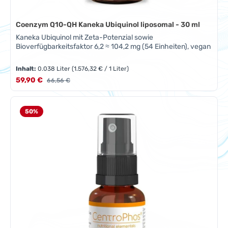
Coenzym Q10-QH Kaneka Ubiquinol liposomal - 30 ml
Kaneka Ubiquinol mit Zeta-Potenzial sowie
Bioverfügbarkeitsfaktor 6,2 ≈ 104,2 mg (54 Einheiten), vegan
Inhalt:
0.038 Liter
(1.576,32 € / 1 Liter)
Verkaufspreis:
59,90 €
Regulärer Preis:
66,56 €
50
%