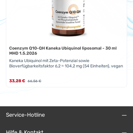
Coenzym Q10-QH Kaneka Ubiquinol liposomal - 30 ml
MHD 1.5.2026
Kaneka Ubiquinol mit Zeta-Potenzial sowie
Bioverfügbarkeitsfaktor 6,2 ≈ 104,2 mg (54 Einheiten), vegan
Verkaufspreis:
33,28 €
Regulärer Preis:
66,56 €
Service-Hotline
Hilfe & Kontakt