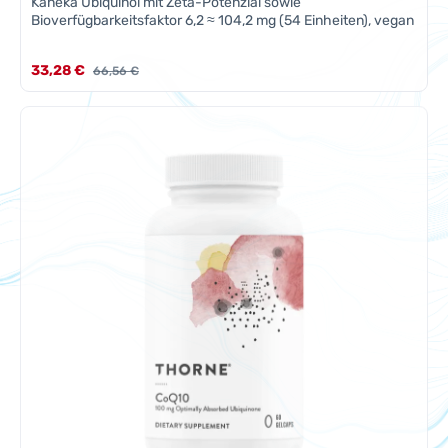
Kaneka Ubiquinol mit Zeta-Potenzial sowie
Bioverfügbarkeitsfaktor 6,2 ≈ 104,2 mg (54 Einheiten), vegan
Verkaufspreis:
33,28 €
Regulärer Preis:
66,56 €