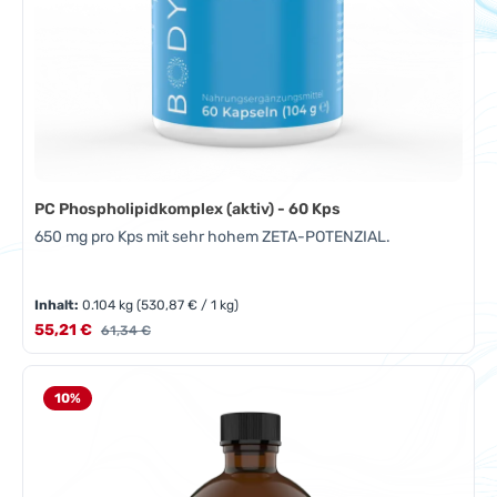
PC Phospholipidkomplex (aktiv) - 60 Kps
650 mg pro Kps mit sehr hohem ZETA-POTENZIAL.
Inhalt:
0.104 kg
(530,87 € / 1 kg)
Verkaufspreis:
55,21 €
Regulärer Preis:
61,34 €
10
%