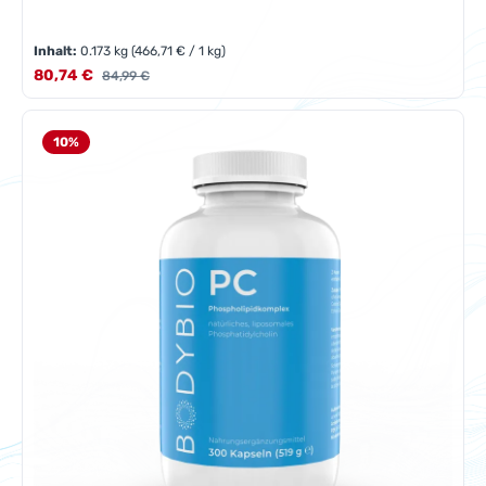
Inhalt:
0.173 kg
(466,71 € / 1 kg)
Verkaufspreis:
80,74 €
Regulärer Preis:
84,99 €
10
%