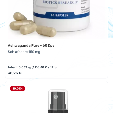
Ashwaganda Pure - 60 Kps
Schlafbeere 150 mg
Inhalt:
0.033 kg
(1.158,48 € / 1 kg)
Regulärer Preis:
38,23 €
10.01
%