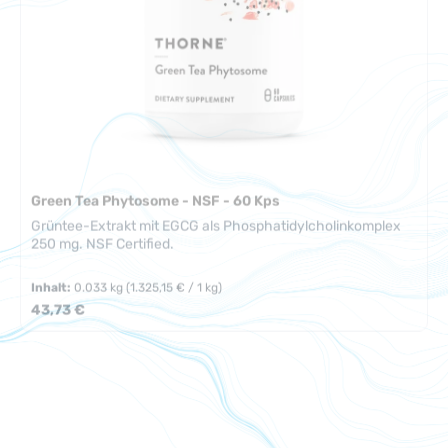
Green Tea Phytosome - NSF - 60 Kps
Grüntee-Extrakt mit EGCG als Phosphatidylcholinkomplex
250 mg. NSF Certified.
Inhalt:
0.033 kg
(1.325,15 € / 1 kg)
Regulärer Preis:
43,73 €