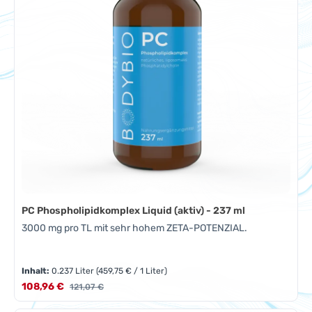
PC Phospholipidkomplex Liquid (aktiv) - 237 ml
3000 mg pro TL mit sehr hohem ZETA-POTENZIAL.
Inhalt:
0.237 Liter
(459,75 € / 1 Liter)
Verkaufspreis:
108,96 €
Regulärer Preis:
121,07 €