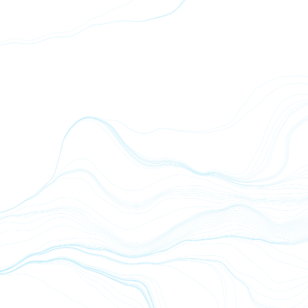
Magnesium Bisglycinate - NSF Certified for Sport - 187 g
gut bioverfügbar + verträglich 200 mg. NSF Certified for