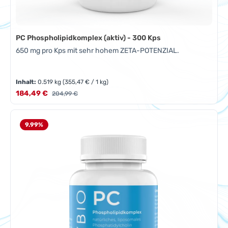
PC Phospholipidkomplex (aktiv) - 300 Kps
650 mg pro Kps mit sehr hohem ZETA-POTENZIAL.
Inhalt:
0.519 kg
(355,47 € / 1 kg)
Verkaufspreis:
184,49 €
Regulärer Preis:
204,99 €
9.99
%