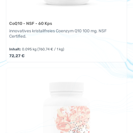
CoQ10 - NSF - 60 Kps
innovatives kristallfreies Coenzym Q10 100 mg. NSF
Certified.
Inhalt:
0.095 kg
(760,74 € / 1 kg)
Regulärer Preis:
72,27 €