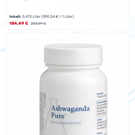
Inhalt:
0.473 Liter
(390,04 € / 1 Liter)
Verkaufspreis:
184,49 €
Regulärer Preis:
204,99 €