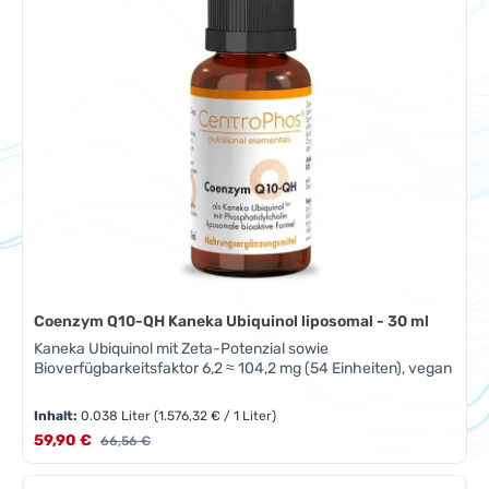
Coenzym Q10-QH Kaneka Ubiquinol liposomal - 30 ml
Kaneka Ubiquinol mit Zeta-Potenzial sowie
Bioverfügbarkeitsfaktor 6,2 ≈ 104,2 mg (54 Einheiten), vegan
Inhalt:
0.038 Liter
(1.576,32 € / 1 Liter)
Verkaufspreis:
59,90 €
Regulärer Preis:
66,56 €