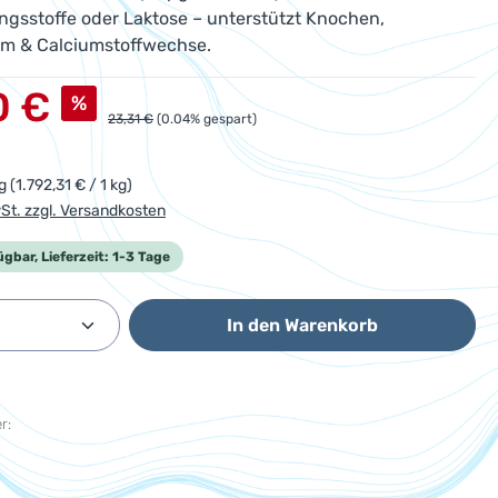
ngsstoffe oder Laktose – unterstützt Knochen,
m & Calciumstoffwechse.
s:
0 €
%
Regulärer Preis:
23,31 €
(0.04% gespart)
kg
(1.792,31 € / 1 kg)
wSt. zzgl. Versandkosten
ügbar, Lieferzeit: 1-3 Tage
Anzahl: Gib den gewünschten Wert ein od
In den Warenkorb
r: