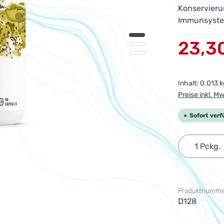
Konservieru
Immunsyste
Verkaufsprei
23,3
Inhalt:
0.013 
Preise inkl. M
Sofort verf
Produkt 
Produktnumme
D128