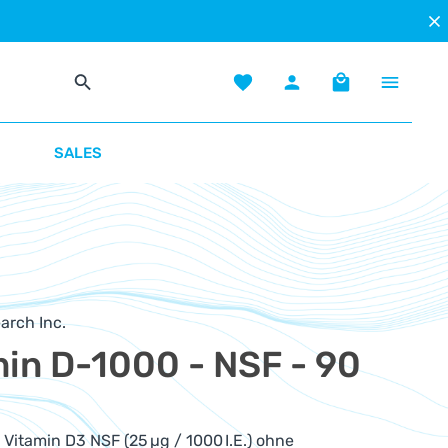
Du hast 0 Produkte auf dem Mer
Warenkorb enth
SALES
arch Inc.
in D-1000 - NSF - 90
 Vitamin D3 NSF (25 µg / 1000 I.E.) ohne