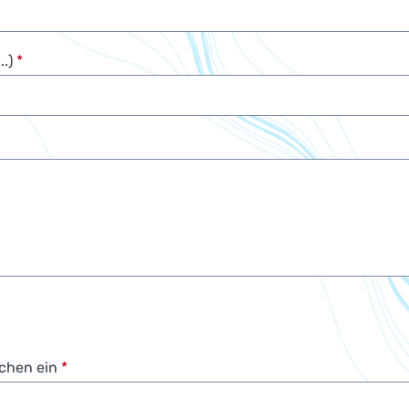
..)
*
ichen ein
*