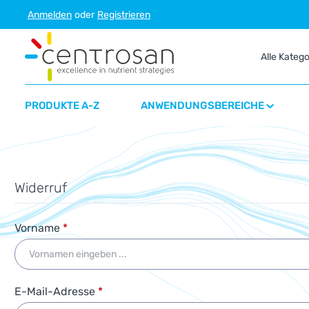
Anmelden
oder
Registrieren
m Hauptinhalt springen
Zur Suche springen
Zur Hauptnavigation springen
Alle Kateg
PRODUKTE A-Z
ANWENDUNGSBEREICHE
Widerruf
Vorname
*
E-Mail-Adresse
*