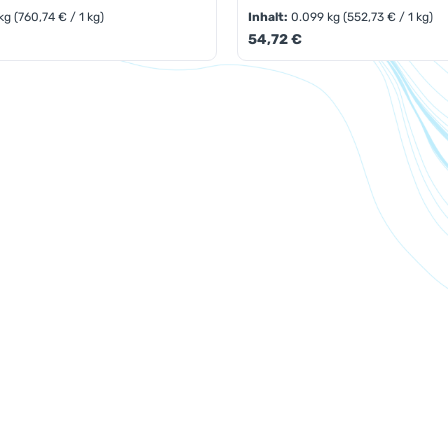
 kg
(760,74 € / 1 kg)
Inhalt:
0.099 kg
(552,73 € / 1 kg)
eis:
Regulärer Preis:
54,72 €
t Anzahl: Gib den gewünschten Wert ein 
Produkt Anzahl: 