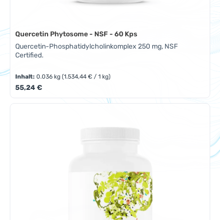
Quercetin Phytosome - NSF - 60 Kps
Quercetin-Phosphatidylcholinkomplex 250 mg, NSF
Certified.
Inhalt:
0.036 kg
(1.534,44 € / 1 kg)
Regulärer Preis:
55,24 €