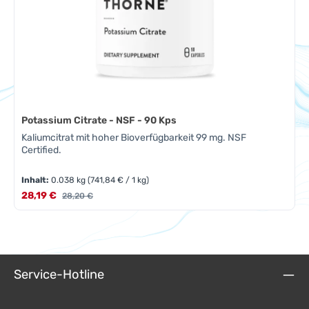
Potassium Citrate - NSF - 90 Kps
Kaliumcitrat mit hoher Bioverfügbarkeit 99 mg. NSF
Certified.
Inhalt:
0.038 kg
(741,84 € / 1 kg)
Verkaufspreis:
28,19 €
Regulärer Preis:
28,20 €
Service-Hotline