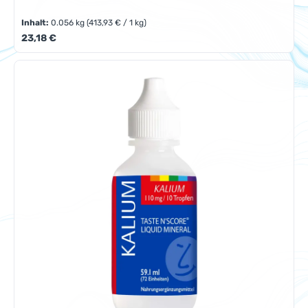
Inhalt:
0.056 kg
(413,93 € / 1 kg)
Regulärer Preis:
23,18 €