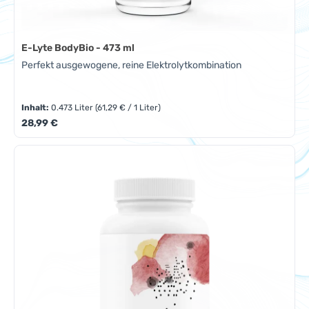
E-Lyte BodyBio - 473 ml
Perfekt ausgewogene, reine Elektrolytkombination
Inhalt:
0.473 Liter
(61,29 € / 1 Liter)
Regulärer Preis:
28,99 €