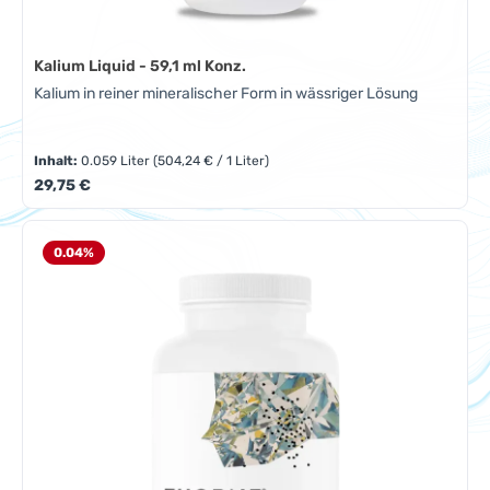
Kalium Liquid - 59,1 ml Konz.
Kalium in reiner mineralischer Form in wässriger Lösung
Inhalt:
0.059 Liter
(504,24 € / 1 Liter)
Regulärer Preis:
29,75 €
0.04
%