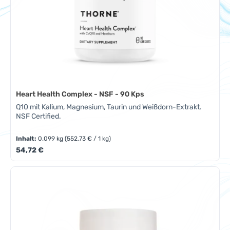
Heart Health Complex - NSF - 90 Kps
Q10 mit Kalium, Magnesium, Taurin und Weißdorn-Extrakt.
NSF Certified.
Inhalt:
0.099 kg
(552,73 € / 1 kg)
Regulärer Preis:
54,72 €