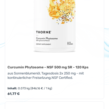
Curcumin Phytosome - NSF 500 mg SR - 120 Kps
aus Sonnenblumenöl, Tagesdosis 2x 250 mg - mit
kontinuierlicher Freisetzung.NSF Certified.
Inhalt:
0.073 kg
(846,16 € / 1 kg)
Regulärer Preis:
61,77 €