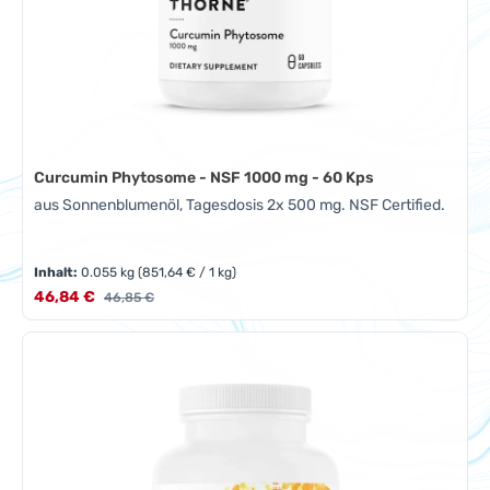
Curcumin Phytosome - NSF 1000 mg - 60 Kps
aus Sonnenblumenöl, Tagesdosis 2x 500 mg. NSF Certified.
Inhalt:
0.055 kg
(851,64 € / 1 kg)
Verkaufspreis:
46,84 €
Regulärer Preis:
46,85 €