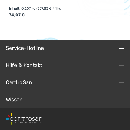
Inhalt:
0.207 kg
(357,83 € / 1 kg)
Regulärer Preis:
74,07 €
Service-Hotline
Hilfe & Kontakt
CentroSan
Wissen