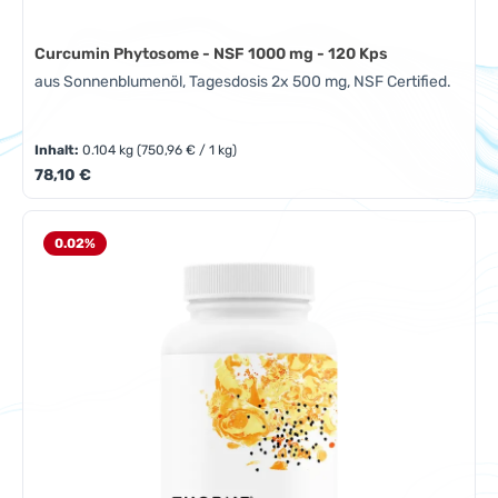
Curcumin Phytosome - NSF 1000 mg - 120 Kps
aus Sonnenblumenöl, Tagesdosis 2x 500 mg, NSF Certified.
Inhalt:
0.104 kg
(750,96 € / 1 kg)
Regulärer Preis:
78,10 €
0.02
%