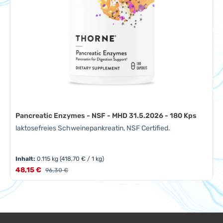
Pancreatic Enzymes - NSF - MHD 31.5.2026 - 180 Kps
laktosefreies Schweinepankreatin, NSF Certified.
Inhalt:
0.115 kg
(418,70 € / 1 kg)
Verkaufspreis:
48,15 €
Regulärer Preis:
96,30 €