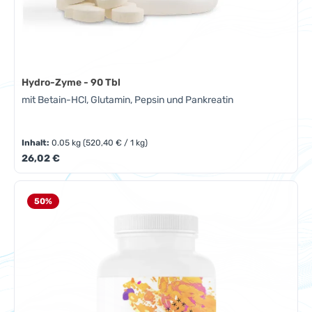
Hydro-Zyme - 90 Tbl
mit Betain-HCl, Glutamin, Pepsin und Pankreatin
Inhalt:
0.05 kg
(520,40 € / 1 kg)
Regulärer Preis:
26,02 €
50
%