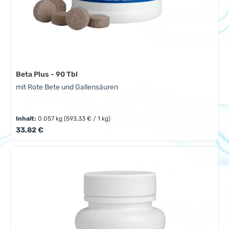
Beta Plus - 90 Tbl
mit Rote Bete und Gallensäuren
Inhalt:
0.057 kg
(593,33 € / 1 kg)
Regulärer Preis:
33,82 €