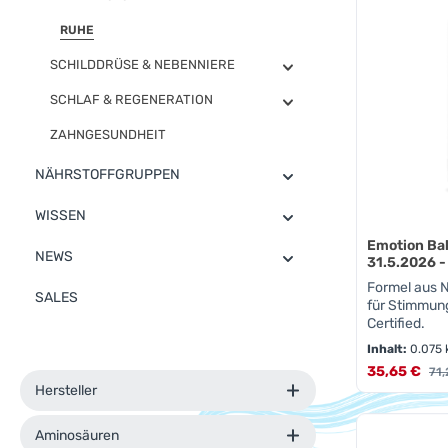
RUHE
SCHILDDRÜSE & NEBENNIERE
SCHLAF & REGENERATION
ZAHNGESUNDHEIT
NÄHRSTOFFGRUPPEN
WISSEN
Emotion Ba
NEWS
31.5.2026 -
Formel aus N
SALES
für Stimmu
Certified.
Inhalt:
0.075
Verkaufsprei
35,65 €
Reg
71,
Hersteller
Produk
Aminosäuren