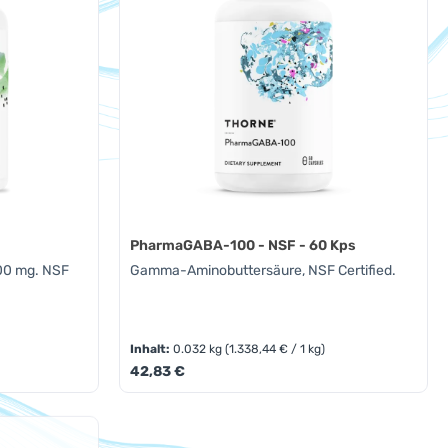
PharmaGABA-100 - NSF - 60 Kps
500 mg. NSF
Gamma-Aminobuttersäure, NSF Certified.
Inhalt:
0.032 kg
(1.338,44 € / 1 kg)
Regulärer Preis:
42,83 €
oder benutze die Schaltflächen um die A
Gib den gewünschten Wert ein oder benut
Produkt Anzahl: Gib den ge