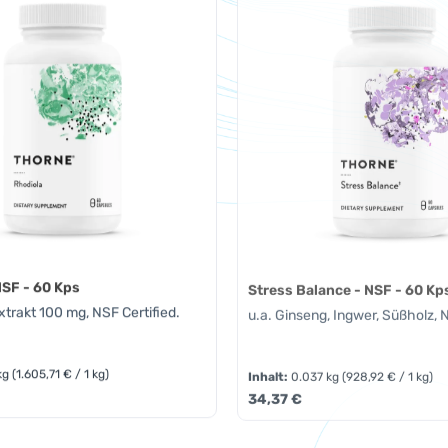
NSF - 60 Kps
Stress Balance - NSF - 60 Kp
rakt 100 mg, NSF Certified.
u.a. Ginseng, Ingwer, Süßholz, N
kg
(1.605,71 € / 1 kg)
Inhalt:
0.037 kg
(928,92 € / 1 kg)
eis:
Regulärer Preis:
34,37 €