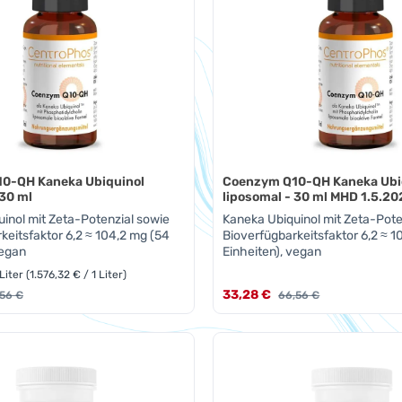
0-QH Kaneka Ubiquinol
Coenzym Q10-QH Kaneka Ubi
 30 ml
liposomal - 30 ml MHD 1.5.2
inol mit Zeta-Potenzial sowie
Kaneka Ubiquinol mit Zeta-Pote
keitsfaktor 6,2 ≈ 104,2 mg (54
Bioverfügbarkeitsfaktor 6,2 ≈ 1
vegan
Einheiten), vegan
Liter
(1.576,32 € / 1 Liter)
s:
Verkaufspreis:
ulärer Preis:
33,28 €
Regulärer Preis:
56 €
66,56 €
t Anzahl: Gib den gewünschten Wert ein 
Produkt Anzahl: 
Pckg.
Pckg.