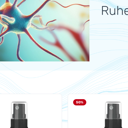
Ruh
50
%