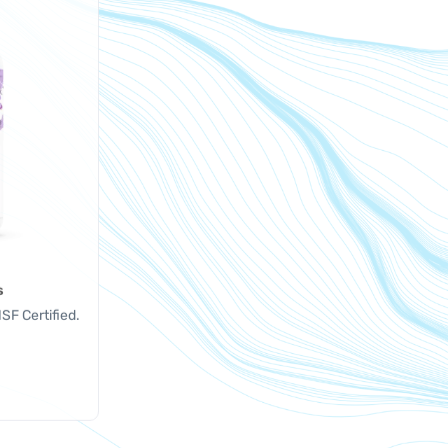
s
SF Certified.