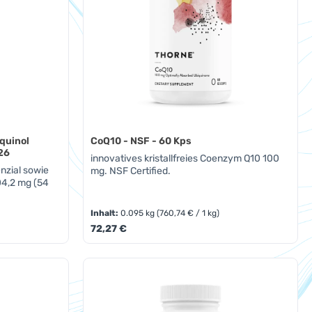
quinol
CoQ10 - NSF - 60 Kps
026
innovatives kristallfreies Coenzym Q10 100
nzial sowie
mg. NSF Certified.
04,2 mg (54
Inhalt:
0.095 kg
(760,74 € / 1 kg)
Regulärer Preis:
72,27 €
oder benutze die Schaltflächen um die A
Gib den gewünschten Wert ein oder benut
Produkt Anzahl: Gib den ge