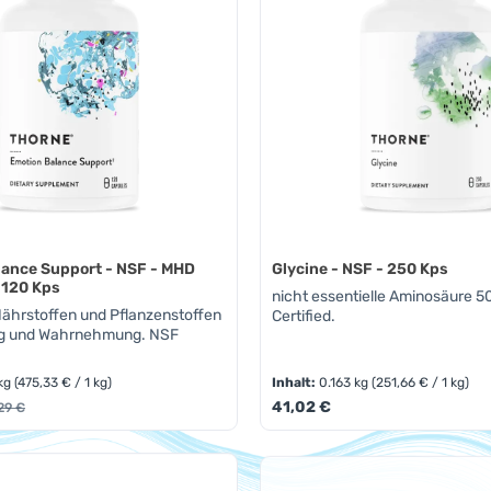
lance Support - NSF - MHD
Glycine - NSF - 250 Kps
 120 Kps
nicht essentielle Aminosäure 
ährstoffen und Pflanzenstoffen
Certified.
ng und Wahrnehmung. NSF
 kg
(475,33 € / 1 kg)
Inhalt:
0.163 kg
(251,66 € / 1 kg)
s:
Regulärer Preis:
ulärer Preis:
41,02 €
29 €
t Anzahl: Gib den gewünschten Wert ein 
Produkt Anzahl: 