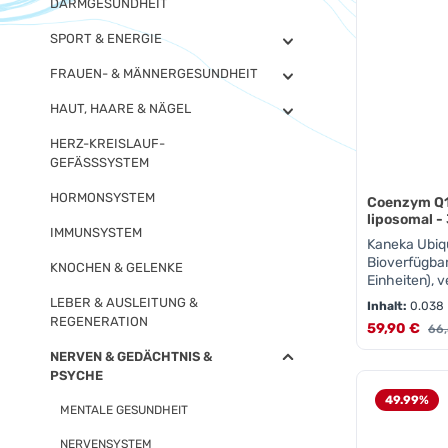
DARMGESUNDHEIT
SPORT & ENERGIE
FRAUEN- & MÄNNERGESUNDHEIT
HAUT, HAARE & NÄGEL
HERZ-KREISLAUF-
GEFÄSSSYSTEM
HORMONSYSTEM
Coenzym Q1
liposomal -
IMMUNSYSTEM
Kaneka Ubiqu
Bioverfügbar
KNOCHEN & GELENKE
Einheiten), 
LEBER & AUSLEITUNG &
Inhalt:
0.038 
REGENERATION
Verkaufsprei
59,90 €
Reg
66,
NERVEN & GEDÄCHTNIS &
PSYCHE
Produk
49.99
%
MENTALE GESUNDHEIT
NERVENSYSTEM