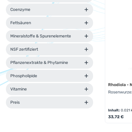
Coenzyme
Fettsäuren
Mineralstoffe & Spurenelemente
NSF zertifiziert
Pflanzenextrakte & Phytamine
Phospholipide
Rhodiola - 
Vitamine
Rosenwurzext
Preis
Inhalt:
0.021 
Regulärer Pr
33,72 €