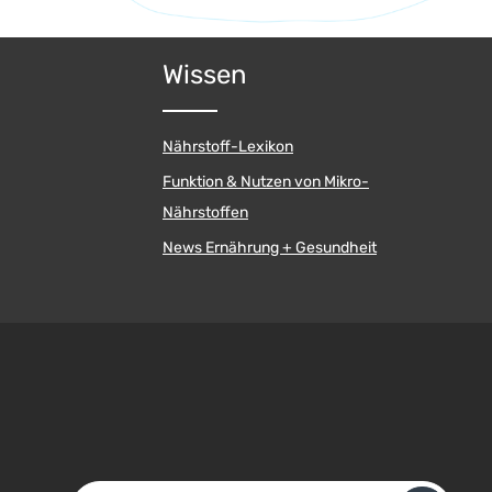
oder benutze die Schaltflächen um die A
Gib den gewünschten Wert ein oder benut
Wissen
Nährstoff-Lexikon
Funktion & Nutzen von Mikro-
Nährstoffen
News Ernährung + Gesundheit
E-Mail-Adresse*