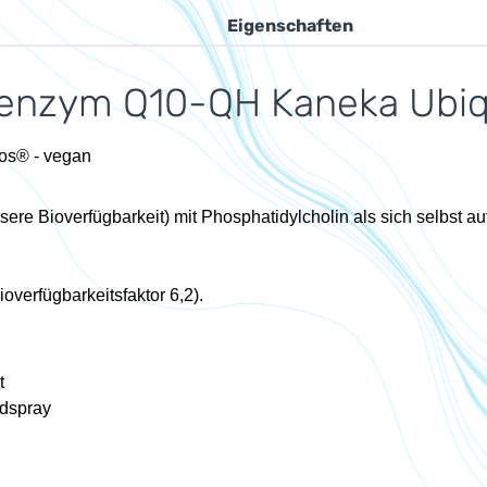
Eigenschaften
enzym Q10-QH Kaneka Ubiqui
hos® - vegan
e Bioverfügbarkeit) mit Phosphatidylcholin als sich selbst au
overfügbarkeitsfaktor 6,2).
t
ndspray