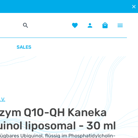
Du hast 0 Produkte auf dem Mer
Warenkorb enth
SALES
.V.
zym Q10-QH Kaneka
inol liposomal - 30 ml
ügbares Ubiquinol, flüssig im Phosphatidylcholin-