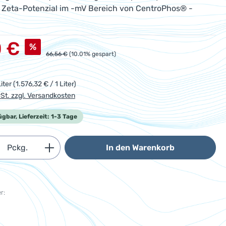
 Zeta-Potenzial im -mV Bereich von CentroPhos® -
s:
0 €
%
Regulärer Preis:
66,56 €
(10.01% gespart)
iter
(1.576,32 € / 1 Liter)
wSt. zzgl. Versandkosten
ügbar, Lieferzeit: 1-3 Tage
Anzahl: Gib den gewünschten Wert ein od
Pckg.
In den Warenkorb
r: