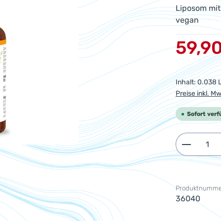
Liposom mit
vegan
Verkaufsprei
59,9
Inhalt:
0.038 L
Preise inkl. M
Sofort verf
Produkt 
Produktnumme
36040