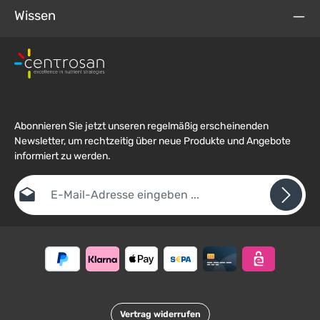
Wissen
Abonnieren Sie jetzt unseren regelmäßig erscheinenden
Newsletter, um rechtzeitig über neue Produkte und Angebote
informiert zu werden.
E-Mail-Adresse*
Datenschutz
Die mit einem Stern (*) markierten Felder sind
Ich habe die
Datenschutzbestimmungen
zur Kenntnis
Pflichtfelder.
Um weiterzugehen, geben Sie die oben abgebildeten Zeichen ein
genommen und die
AGB
gelesen und bin mit ihnen
*
einverstanden.
Vertrag widerrufen