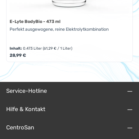
E-Lyte BodyBio - 473 ml
Perfekt ausgewogene, reine Elektrolytkombination
Inhalt:
0.473 Liter
(61,29 € / 1 Liter)
Regulärer Preis:
28,99 €
Service-Hotline
Hilfe & Kontakt
CentroSan