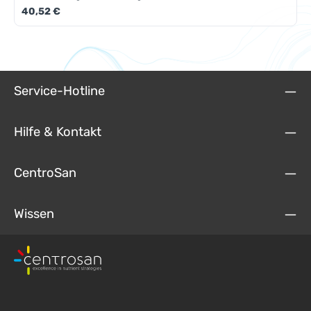
Regulärer Preis:
40,52 €
Service-Hotline
Hilfe & Kontakt
CentroSan
Wissen