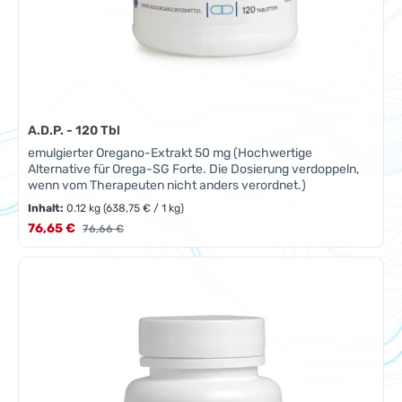
A.D.P. - 120 Tbl
emulgierter Oregano-Extrakt 50 mg (Hochwertige
Alternative für Orega-SG Forte. Die Dosierung verdoppeln,
wenn vom Therapeuten nicht anders verordnet.)
Inhalt:
0.12 kg
(638,75 € / 1 kg)
Verkaufspreis:
76,65 €
Regulärer Preis:
76,66 €