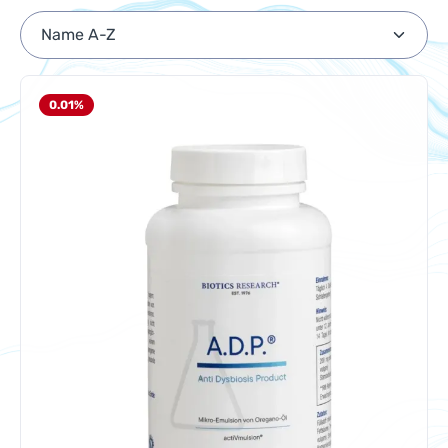
0.01
%