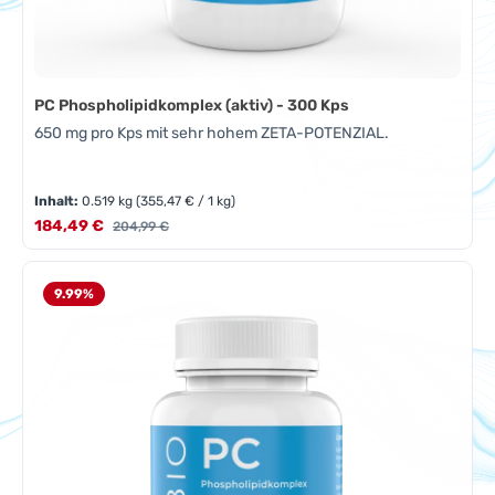
PC Phospholipidkomplex (aktiv) - 300 Kps
650 mg pro Kps mit sehr hohem ZETA-POTENZIAL.
Inhalt:
0.519 kg
(355,47 € / 1 kg)
Verkaufspreis:
184,49 €
Regulärer Preis:
204,99 €
9.99
%