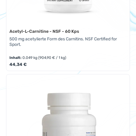
Acetyl-L-Carnitine - NSF - 60 Kps
500 mg acetylierte Form des Carnitins. NSF Certified for
Sport.
Inhalt:
0.049 kg
(904,90 € / 1 kg)
Regulärer Preis:
44,34 €