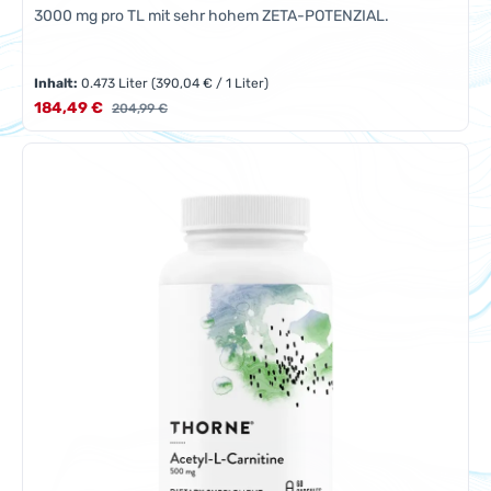
3000 mg pro TL mit sehr hohem ZETA-POTENZIAL.
Inhalt:
0.473 Liter
(390,04 € / 1 Liter)
Verkaufspreis:
184,49 €
Regulärer Preis:
204,99 €