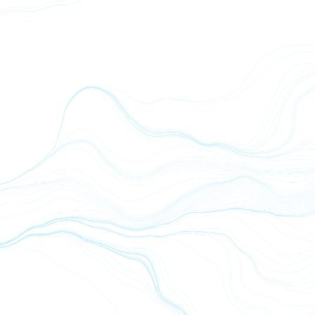
L-Arginine SR - NSF - 120 Kps