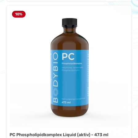
10
%
PC Phospholipidkomplex Liquid (aktiv) - 473 ml