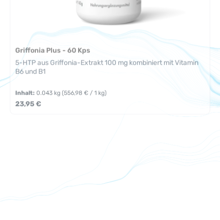
Griffonia Plus - 60 Kps
5-HTP aus Griffonia-Extrakt 100 mg kombiniert mit Vitamin
B6 und B1
Inhalt:
0.043 kg
(556,98 € / 1 kg)
Regulärer Preis:
23,95 €