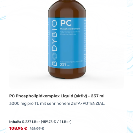
PC Phospholipidkomplex Liquid (aktiv) - 237 ml
3000 mg pro TL mit sehr hohem ZETA-POTENZIAL.
Inhalt:
0.237 Liter
(459,75 € / 1 Liter)
Verkaufspreis:
108,96 €
Regulärer Preis:
121,07 €