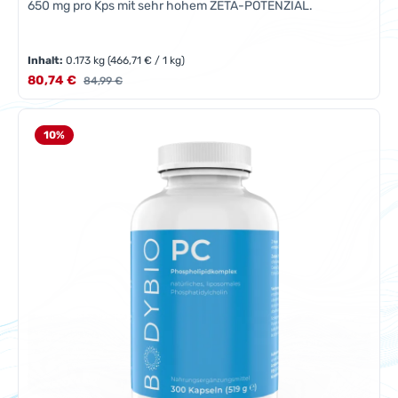
650 mg pro Kps mit sehr hohem ZETA-POTENZIAL.
Inhalt:
0.173 kg
(466,71 € / 1 kg)
Verkaufspreis:
80,74 €
Regulärer Preis:
84,99 €
10
%