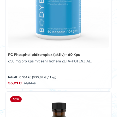
PC Phospholipidkomplex (aktiv) - 60 Kps
650 mg pro Kps mit sehr hohem ZETA-POTENZIAL.
Inhalt:
0.104 kg
(530,87 € / 1 kg)
Verkaufspreis:
55,21 €
Regulärer Preis:
61,34 €
10
%