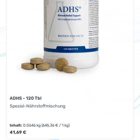
ADHS - 120 Tbl
Spezial-Nährstoffmischung
Inhalt:
0.0646 kg
(645,36 € / 1 kg)
Regulärer Preis:
41,69 €