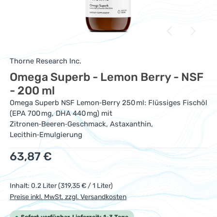
Thorne Research Inc.
Omega Superb - Lemon Berry - NSF
- 200 ml
Omega Superb NSF Lemon‑Berry 250 ml: Flüssiges Fischöl
(EPA 700 mg, DHA 440 mg) mit
Zitronen‑Beeren‑Geschmack, Astaxanthin,
Lecithin‑Emulgierung
Regulärer Preis:
63,87 €
Inhalt:
0.2 Liter
(319,35 € / 1 Liter)
Preise inkl. MwSt. zzgl. Versandkosten