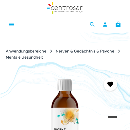
Zum Hauptinhalt springen
Waren
Anwendungsbereiche
Nerven & Gedächtnis & Psyche
Mentale Gesundheit
Bildergalerie überspringen