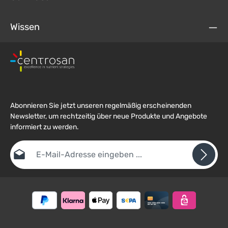
Wissen
Abonnieren Sie jetzt unseren regelmäßig erscheinenden
Newsletter, um rechtzeitig über neue Produkte und Angebote
informiert zu werden.
E-Mail-Adresse*
Datenschutz
Die mit einem Stern (*) markierten Felder sind
Ich habe die
Datenschutzbestimmungen
zur Kenntnis
Pflichtfelder.
Um weiterzugehen, geben Sie die oben abgebildeten Zeichen ein
genommen und die
AGB
gelesen und bin mit ihnen
*
einverstanden.