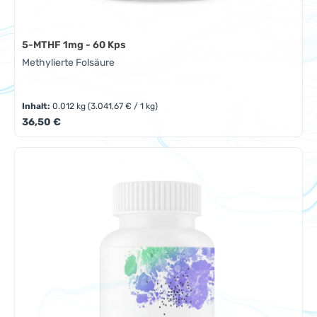
5-MTHF 1mg - 60 Kps
Methylierte Folsäure
Inhalt:
0.012 kg
(3.041,67 € / 1 kg)
Regulärer Preis:
36,50 €