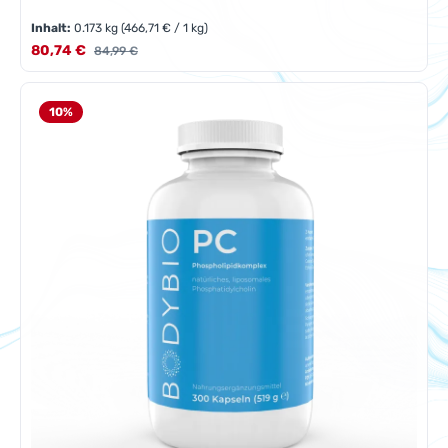
Inhalt:
0.173 kg
(466,71 € / 1 kg)
Verkaufspreis:
80,74 €
Regulärer Preis:
84,99 €
10
%