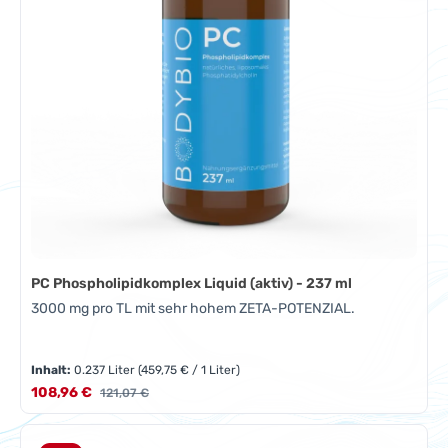
PC Phospholipidkomplex Liquid (aktiv) - 237 ml
3000 mg pro TL mit sehr hohem ZETA-POTENZIAL.
Inhalt:
0.237 Liter
(459,75 € / 1 Liter)
Verkaufspreis:
108,96 €
Regulärer Preis:
121,07 €