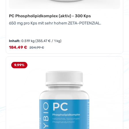
PC Phospholipidkomplex (aktiv) - 300 Kps
650 mg pro Kps mit sehr hohem ZETA-POTENZIAL.
Inhalt:
0.519 kg
(355,47 € / 1 kg)
Verkaufspreis:
184,49 €
Regulärer Preis:
204,99 €
9.99
%