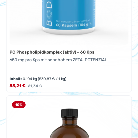
PC Phospholipidkomplex (aktiv) - 60 Kps
650 mg pro Kps mit sehr hohem ZETA-POTENZIAL.
Inhalt:
0.104 kg
(530,87 € / 1 kg)
Verkaufspreis:
55,21 €
Regulärer Preis:
61,34 €
10
%