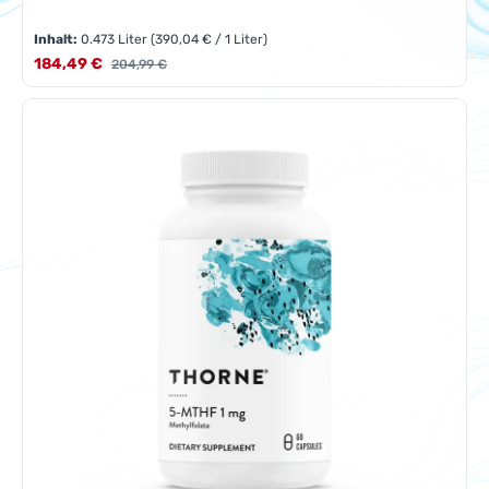
Inhalt:
0.473 Liter
(390,04 € / 1 Liter)
Verkaufspreis:
184,49 €
Regulärer Preis:
204,99 €