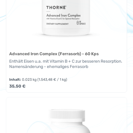
Advanced Iron Complex (Ferrasorb) - 60 Kps
Enthält Eisen u.a. mit Vitamin B + C zur besseren Resorption.
Namensänderung - ehemaliges Ferrasorb
Inhalt:
0.023 kg
(1.543,48 € / 1 kg)
Regulärer Preis:
35,50 €