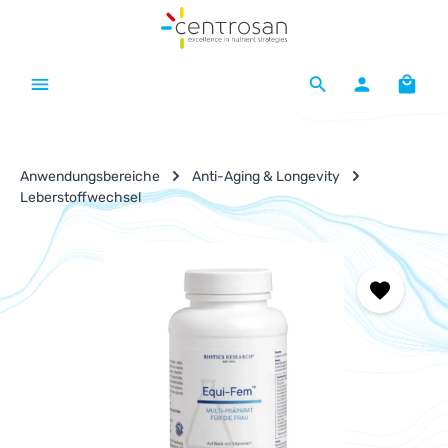
Zum Hauptinhalt springen
Waren
Anwendungsbereiche
Anti-Aging & Longevity
Leberstoffwechsel
Bildergalerie überspringen