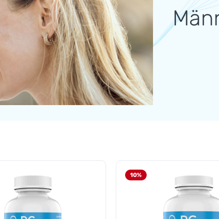
Männ
10
%