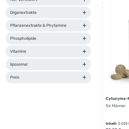
Organextrakte
Pflanzenextrakte & Phytamine
Phospholipide
Vitamine
liposomal
Preis
Cytozyme-M
für Männer
Inhalt:
0.025