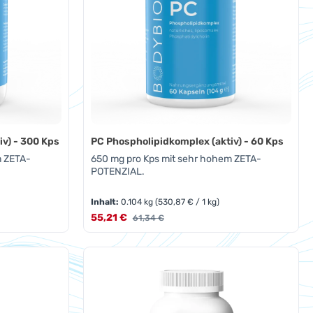
v) - 300 Kps
PC Phospholipidkomplex (aktiv) - 60 Kps
m ZETA-
650 mg pro Kps mit sehr hohem ZETA-
POTENZIAL.
Inhalt:
0.104 kg
(530,87 € / 1 kg)
Verkaufspreis:
55,21 €
Regulärer Preis:
61,34 €
oder benutze die Schaltflächen um die A
Gib den gewünschten Wert ein oder benut
Produkt Anzahl: Gib den ge
Pckg.