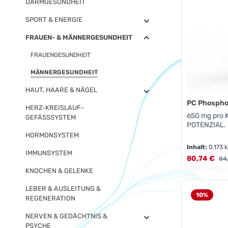
DARMGESUNDHEIT
SPORT & ENERGIE
FRAUEN- & MÄNNERGESUNDHEIT
FRAUENGESUNDHEIT
MÄNNERGESUNDHEIT
HAUT, HAARE & NÄGEL
PC Phosphol
HERZ-KREISLAUF-
650 mg pro 
GEFÄSSSYSTEM
POTENZIAL.
HORMONSYSTEM
Inhalt:
0.173 
IMMUNSYSTEM
Verkaufsprei
80,74 €
Reg
84
KNOCHEN & GELENKE
Produk
LEBER & AUSLEITUNG &
10
%
REGENERATION
NERVEN & GEDÄCHTNIS &
PSYCHE