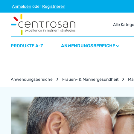
Anmelden
oder
Registrieren
m Hauptinhalt springen
Zur Suche springen
Zur Hauptnavigation springen
Alle Kateg
PRODUKTE A-Z
ANWENDUNGSBEREICHE
Anwendungsbereiche
Frauen- & Männergesundheit
Mä