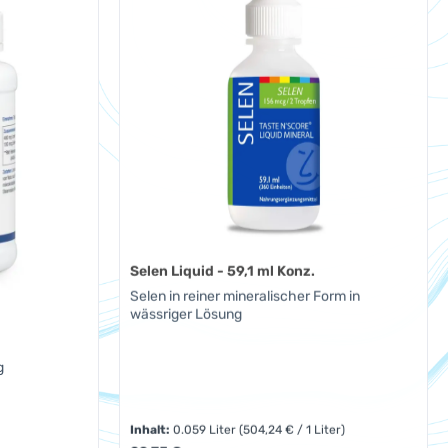
Selen Liquid - 59,1 ml Konz.
Selen in reiner mineralischer Form in
wässriger Lösung
g
Inhalt:
0.059 Liter
(504,24 € / 1 Liter)