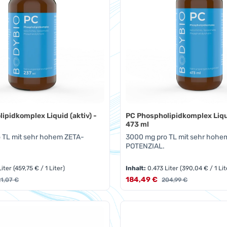
ipidkomplex Liquid (aktiv) -
PC Phospholipidkomplex Liqui
473 ml
 TL mit sehr hohem ZETA-
3000 mg pro TL mit sehr hohe
POTENZIAL.
Liter
(459,75 € / 1 Liter)
Inhalt:
0.473 Liter
(390,04 € / 1 Lit
s:
Verkaufspreis:
gulärer Preis:
184,49 €
Regulärer Preis:
21,07 €
204,99 €
t Anzahl: Gib den gewünschten Wert ein 
Produkt Anzahl: 
Pckg.
Pckg.