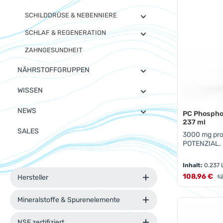
SCHILDDRÜSE & NEBENNIERE
SCHLAF & REGENERATION
ZAHNGESUNDHEIT
NÄHRSTOFFGRUPPEN
WISSEN
NEWS
PC Phosphol
237 ml
SALES
3000 mg pro
POTENZIAL.
Inhalt:
0.237 
Verkaufsprei
108,96 €
Re
1
Hersteller
Mineralstoffe & Spurenelemente
Produk
NSF zertifiziert