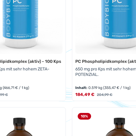
ipidkomplex (aktiv) - 100 Kps
PC Phospholipidkomplex (akti
Kps mit sehr hohem ZETA-
650 mg pro Kps mit sehr hohe
POTENZIAL.
kg
(466,71 € / 1 kg)
Inhalt:
0.519 kg
(355,47 € / 1 kg)
s:
Verkaufspreis:
ulärer Preis:
184,49 €
Regulärer Preis:
,99 €
204,99 €
t Anzahl: Gib den gewünschten Wert ein 
Produkt Anzahl: 
Pckg.
Pckg.
10
%