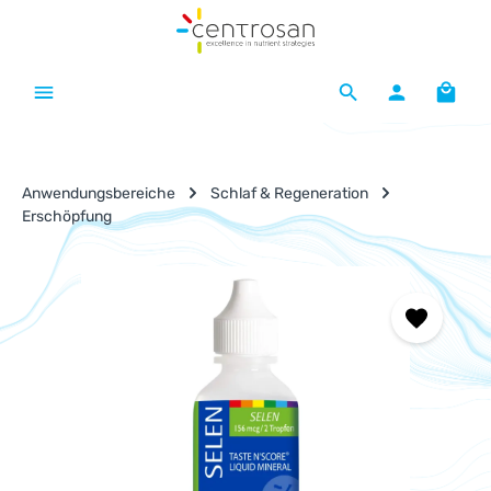
Zum Hauptinhalt springen
Waren
Anwendungsbereiche
Schlaf & Regeneration
Erschöpfung
Bildergalerie überspringen