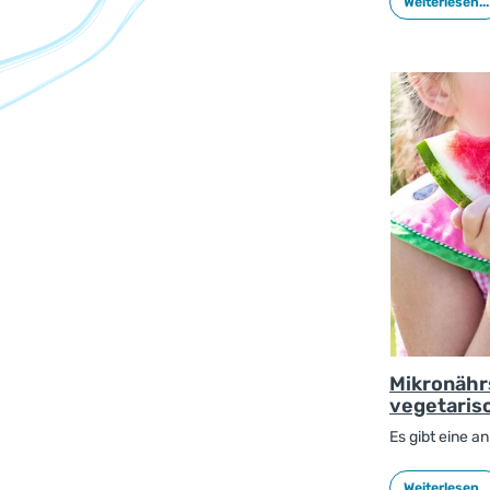
Weiterlesen...
jedoch aufgrun
individuell an
Mikronährs
vegetaris
Es gibt eine a
vegane Ernähr
angemessen si
Weiterlesen...