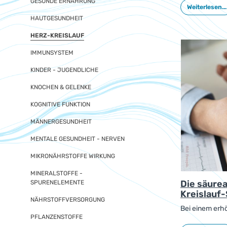
Herzinsuffizie
GESUNDE ERNÄHRUNG
Weiterlesen...
verschiedener
HAUTGESUNDHEIT
HERZ-KREISLAUF
IMMUNSYSTEM
KINDER - JUGENDLICHE
KNOCHEN & GELENKE
KOGNITIVE FUNKTION
MÄNNERGESUNDHEIT
MENTALE GESUNDHEIT - NERVEN
MIKRONÄHRSTOFFE WIRKUNG
MINERALSTOFFE -
Die säure
SPURENELEMENTE
Kreislauf
NÄHRSTOFFVERSORGUNG
Bei einem erhö
PFLANZENSTOFFE
B. bei einem B
reichlich Obst