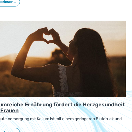
erlesen...
al Burden of Disease) von 1990 bis 2019 untersucht.
iumreiche Ernährung fördert die Herzgesundheit
 Frauen
gute Versorgung mit Kalium ist mit einem geringeren Blutdruck und
er Risiko für Herz-Kreislauf-Krankheiten verbunden. Dabei spielen
 nur die Beziehungen zum Salzkonsum eine Rolle, wie eine neue