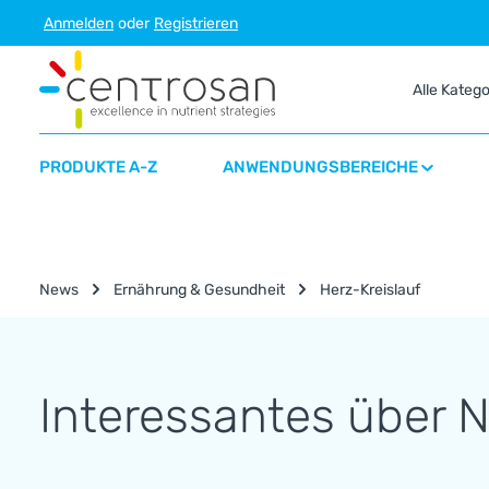
Anmelden
oder
Registrieren
m Hauptinhalt springen
Zur Suche springen
Zur Hauptnavigation springen
Alle Kateg
PRODUKTE A-Z
ANWENDUNGSBEREICHE
News
Ernährung & Gesundheit
Herz-Kreislauf
Interessantes über 