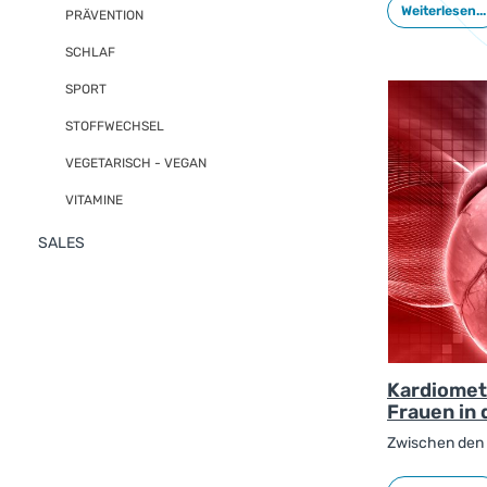
Weiterlesen...
PRÄVENTION
Studie.
SCHLAF
SPORT
STOFFWECHSEL
VEGETARISCH - VEGAN
VITAMINE
SALES
Kardiomet
Frauen in
Zwischen den 
auf die Verbre
Erkrankungen,