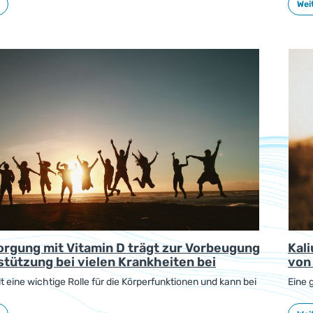
Weit
etreffen. Das gilt besonders für Frauen in der Menopause.
(Glob
 zeigen, dass der Eisenspiegel dabei eine wichtige Rolle
.
orgung mit Vitamin D trägt zur Vorbeugung
Kal
tützung bei vielen Krankheiten bei
von
lt eine wichtige Rolle für die Körperfunktionen und kann bei
Eine 
onen und Krankheiten unterstützen. Dafür sind gute
wenig
n im Körper nötig. Die Versorgung mit Vitamin D kann
nicht