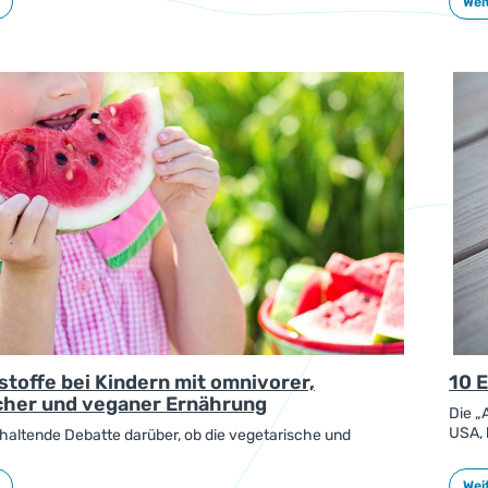
Weit
d vieler Faktoren unterschiedlich sein und sollte
Auswe
gepasst sein.
guten
toffe bei Kindern mit omnivorer,
10 
cher und veganer Ernährung
Die „
USA, 
nhaltende Debatte darüber, ob die vegetarische und
Ziel 
ung in der frühen Kindheit ernährungsphysiologisch
für H
nd. In einer Studie wurden sie zusammen mit der
Weit