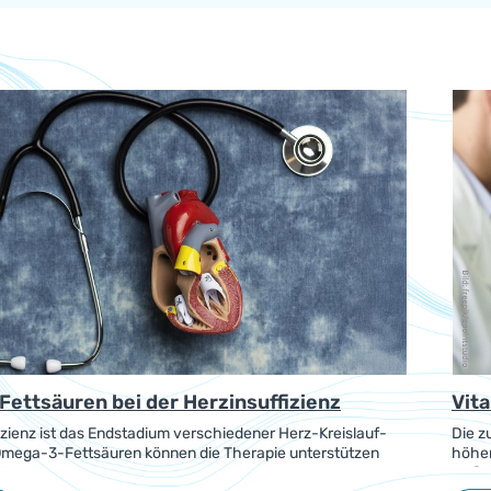
ettsäuren bei der Herzinsuffizienz
Vit
izienz ist das Endstadium verschiedener Herz-Kreislauf-
Die z
Omega-3-Fettsäuren können die Therapie unterstützen
höher
hiedene Mechanismen einwirken, die an der
Defiz