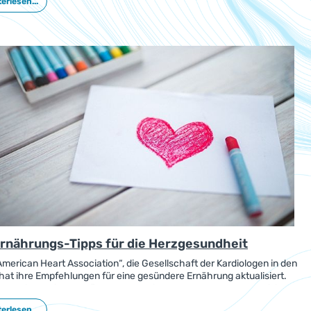
erlesen...
rtung der großen EPIC-Studie zeigt. Frauen profitierten von einer
 Kaliumversorgung stärker als die Männer.
Ernährungs-Tipps für die Herzgesundheit
American Heart Association“, die Gesellschaft der Kardiologen in den
hat ihre Empfehlungen für eine gesündere Ernährung aktualisiert.
ist es, die kardiovaskuläre Gesundheit zu verbessern und das Risiko
erz-Kreislauf-Krankheiten zu verringern.
erlesen...