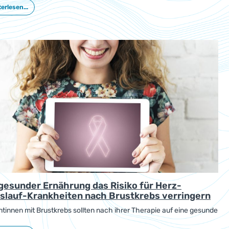
zu einem verbesserten Blutdruck beitragen.
erlesen...
 gesunder Ernährung das Risiko für Herz-
islauf-Krankheiten nach Brustkrebs verringern
ntinnen mit Brustkrebs sollten nach ihrer Therapie auf eine gesunde
rung achten. Das Risiko für kardiovaskuläre Krankheiten erhöht
durch Therapien, die auch das Herz belasten können. Gesunde