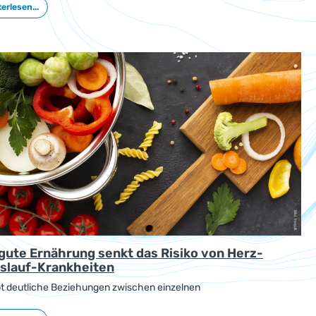
erlesen...
rungsweisen tragen dazu bei, dieses Risiko zu senken, wie eine
Studie zeigt.
 gute Ernährung senkt das Risiko von Herz-
islauf-Krankheiten
bt deutliche Beziehungen zwischen einzelnen
rungsabhängigen Faktoren und kardiovaskulären Erkrankungen.
urden in Europa und Eurasien anhand einer großen Krankheitsstudie