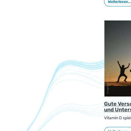
Weiterlesen...
Stoffwechsel b
Neuere Ansätze
spielen könnte
Gute Vers
und Unters
Vitamin D spie
vielen Infekti
Konzentratione