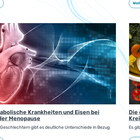
Weit
Ernäh
neue 
abolische Krankheiten und Eisen bei
Die
 der Menopause
Kre
Geschlechtern gibt es deutliche Unterschiede in Bezug
Es gi
itung und Risikofaktoren der kardiometabolischen
ernäh
 die sowohl das Herz-Kreislauf-System als auch den
Sie w