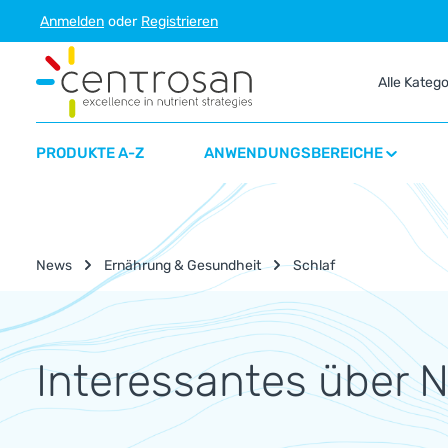
Anmelden
oder
Registrieren
m Hauptinhalt springen
Zur Suche springen
Zur Hauptnavigation springen
Alle Kateg
PRODUKTE A-Z
ANWENDUNGSBEREICHE
News
Ernährung & Gesundheit
Schlaf
Interessantes über 