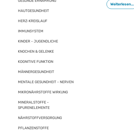
gesunden Darm
GESUNDE ERNÄHRUNG
Weiterlesen...
die für die Sc
HAUTGESUNDHEIT
gilt besonders
HERZ-KREISLAUF
IMMUNSYSTEM
KINDER - JUGENDLICHE
KNOCHEN & GELENKE
KOGNITIVE FUNKTION
MÄNNERGESUNDHEIT
MENTALE GESUNDHEIT - NERVEN
MIKRONÄHRSTOFFE WIRKUNG
MINERALSTOFFE -
SPURENELEMENTE
NÄHRSTOFFVERSORGUNG
PFLANZENSTOFFE