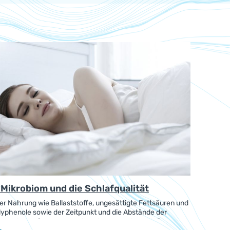
Mikrobiom und die Schlafqualität
er Nahrung wie Ballaststoffe, ungesättigte Fettsäuren und
lyphenole sowie der Zeitpunkt und die Abstände der
ken sich auf das Darm-Mikrobiom aus. Sie beeinflussen die