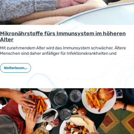
Mikronährstoffe fürs Immunsystem im höheren
Alter
Mit zunehmendem Alter wird das Immunsystem schwächer. Ältere
Menschen sind daher anfälliger für Infektionskrankheiten und
erkranken häufiger schwerer daran, wie z. B. in der COVID-19-
Pandemie. Die gute Versorgung mit wichtigen Vitaminen, Mineralien
Weiterlesen...
und anderen Mikronährstoffen fürs Immunsystem kann dazu
beitragen, diese altersbedingten Veränderungen zu verringern.