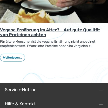
Vegane Ernährung im Alter? – Auf gute Qualität
von Proteinen achten
Für ältere Menschen ist die vegane Ernährung nicht unbedingt
empfehlenswert. Pflanzliche Proteine haben im Vergleich zu
tierischen Lebensmitteln eine geringere Qualität. Daher kann sich eine
rein pflanzliche Ernährung im höheren Alter auf das Risiko für eine
Weiterlesen...
verringerte Muskelkraft und -masse auswirken.
Service-Hotline
Hilfe & Kontakt