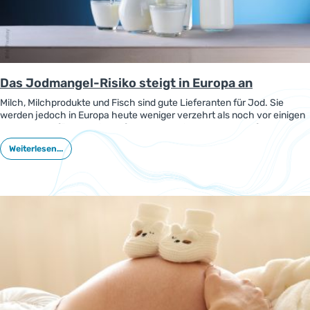
Das Jodmangel-Risiko steigt in Europa an
Milch, Milchprodukte und Fisch sind gute Lieferanten für Jod. Sie
werden jedoch in Europa heute weniger verzehrt als noch vor einigen
Jahren. Das führt zu einer oftmals unzureichenden Jodzufuhr und
kann die Gesundheit belasten, wie ein Bericht der
Weiterlesen...
Weltgesundheitsorganisation (WHO) zeigt.