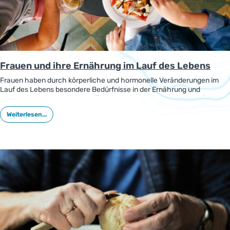
Frauen und ihre Ernährung im Lauf des Lebens
Frauen haben durch körperliche und hormonelle Veränderungen im
Lauf des Lebens besondere Bedürfnisse in der Ernährung und
Versorgung mit Mikronährstoffen. Eine US-amerikanische Konferenz
war der Gesundheit und Ernährung von Frauen gewidmet, die
Weiterlesen...
Ergebnisse wurden in einer Übersicht vorgestellt.