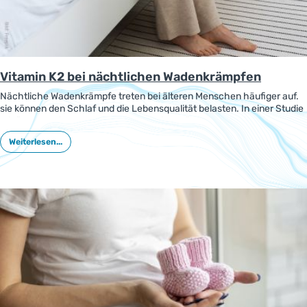
Vitamin K2 bei nächtlichen Wadenkrämpfen
Nächtliche Wadenkrämpfe treten bei älteren Menschen häufiger auf.
sie können den Schlaf und die Lebensqualität belasten. In einer Studie
mit älteren Teilnehmern verringerte die Ergänzung von Vitamin K2
(Menachinon) die Häufigkeit, Intensität und Dauer von nächtlichen
Weiterlesen...
Wadenkrämpfen.