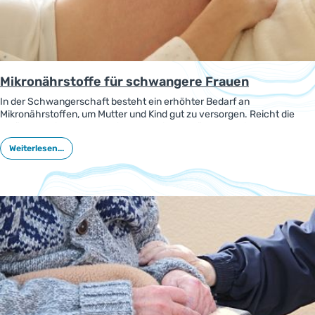
Mikronährstoffe für schwangere Frauen
In der Schwangerschaft besteht ein erhöhter Bedarf an
Mikronährstoffen, um Mutter und Kind gut zu versorgen. Reicht die
Ernährung nicht aus, um dies zu erreichen, können geeignete
Mikronährstoffe die Versorgung verbessern. In einer spanischen
Weiterlesen...
Studie wurden Nahrungsergänzungen auf ihre gesundheitsbezogenen
Angaben für schwangere Frauen untersucht.