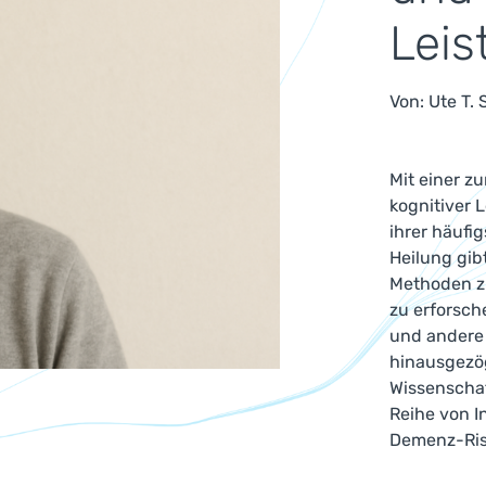
Leis
Von:
Ute T.
Mit einer 
kognitiver 
ihrer häufi
Heilung gib
Methoden zu
zu erforsch
und andere
hinausgezög
Wissenschaf
Reihe von I
Demenz-Risi