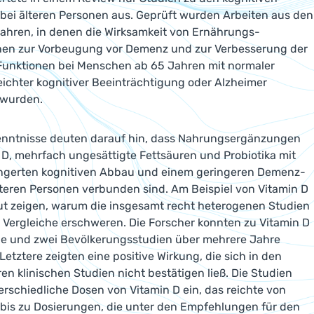
bei älteren Personen aus. Geprüft wurden Arbeiten aus den
Jahren, in denen die Wirksamkeit von Ernährungs-
onen zur Vorbeugung vor Demenz und zur Verbesserung der
Funktionen bei Menschen ab 65 Jahren mit normaler
leichter kognitiver Beeinträchtigung oder Alzheimer
 wurden.
enntnisse deuten darauf hin, dass Nahrungsergänzungen
 D, mehrfach ungesättigte Fettsäuren und Probiotika mit
ingerten kognitiven Abbau und einem geringeren Demenz-
älteren Personen verbunden sind. Am Beispiel von Vitamin D
gut zeigen, warum die insgesamt recht heterogenen Studien
n Vergleiche erschweren. Die Forscher konnten zu Vitamin D
che und zwei Bevölkerungsstudien über mehrere Jahre
Letztere zeigten eine positive Wirkung, die sich in den
ren klinischen Studien nicht bestätigen ließ. Die Studien
erschiedliche Dosen von Vitamin D ein, das reichte von
bis zu Dosierungen, die unter den Empfehlungen für den