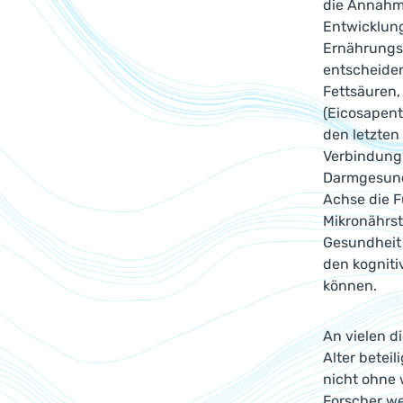
die Annahm
Entwicklung
Ernährungsf
entscheiden
Fettsäuren,
(Eicosapent
den letzten
Verbindung 
Darmgesund
Achse die F
Mikronährst
Gesundheit 
den kogniti
können.
An vielen d
Alter betei
nicht ohne 
Forscher we