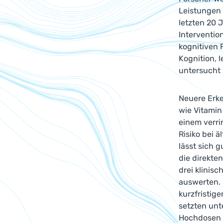
Leistungen 
letzten 20 
Interventi
kognitiven 
Kognition, 
untersucht
Neuere Erk
wie Vitamin
einem verr
Risiko bei 
lässt sich 
die direkte
drei klinis
auswerten. 
kurzfristige
setzten unt
Hochdosen 