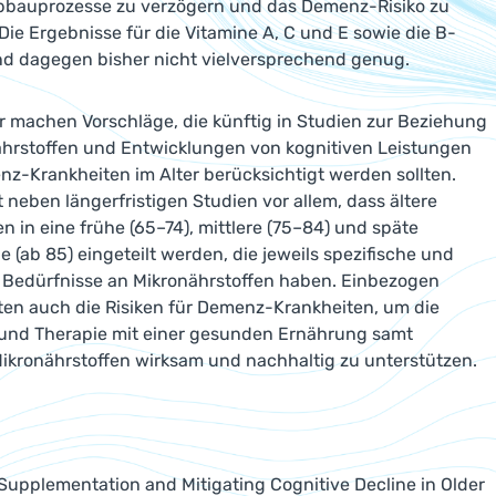
Abbauprozesse zu verzögern und das Demenz-Risiko zu
 Die Ergebnisse für die Vitamine A, C und E sowie die B-
nd dagegen bisher nicht vielversprechend genug.
r machen Vorschläge, die künftig in Studien zur Beziehung
hrstoffen und Entwicklungen von kognitiven Leistungen
z-Krankheiten im Alter berücksichtigt werden sollten.
 neben längerfristigen Studien vor allem, dass ältere
 in eine frühe (65–74), mittlere (75–84) und späte
e (ab 85) eingeteilt werden, die jeweils spezifische und
e Bedürfnisse an Mikronährstoffen haben. Einbezogen
ten auch die Risiken für Demenz-Krankheiten, um die
 und Therapie mit einer gesunden Ernährung samt
ikronährstoffen wirksam und nachhaltig zu unterstützen.
., Supplementation and Mitigating Cognitive Decline in Older