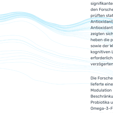
signifikant
den Forscher
prüften st
Antioxidant
Antioxidant
zeigten sic
heben die p
sowie der W
kognitiven 
erforderlic
verzögerte
Die Forsche
lieferte ei
Modulation 
Beschränkun
Probiotika 
Omega-3-Fet