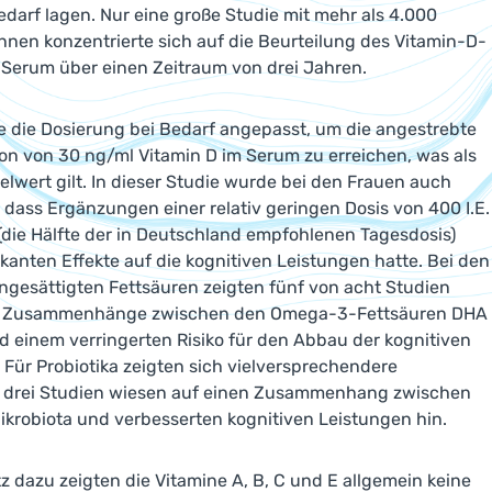
edarf lagen. Nur eine große Studie mit mehr als 4.000
nnen konzentrierte sich auf die Beurteilung des Vitamin-D-
 Serum über einen Zeitraum von drei Jahren.
 die Dosierung bei Bedarf angepasst, um die angestrebte
on von 30 ng/ml Vitamin D im Serum zu erreichen, was als
ielwert gilt. In dieser Studie wurde bei den Frauen auch
t, dass Ergänzungen einer relativ geringen Dosis von 400 I.E.
(die Hälfte der in Deutschland empfohlenen Tagesdosis)
fikanten Effekte auf die kognitiven Leistungen hatte. Bei den
gesättigten Fettsäuren zeigten fünf von acht Studien
te Zusammenhänge zwischen den Omega-3-Fettsäuren DHA
 einem verringerten Risiko für den Abbau der kognitiven
 Für Probiotika zeigten sich vielversprechendere
, drei Studien wiesen auf einen Zusammenhang zwischen
krobiota und verbesserten kognitiven Leistungen hin.
 dazu zeigten die Vitamine A, B, C und E allgemein keine