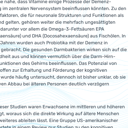
e nahe, dass Vitamine einige Prozesse der Demenz-
 im zentralen Nervensystem beeinflussen könnten. Zu den
aktoren, die für neuronale Strukturen und Funktionen als
d gelten, gehören weiter die mehrfach ungesättigten
 darunter vor allem die Omega-3-Fettsäuren EPA
aensäure) und DHA (Docosahexaensäure) aus Fischölen. In
 Jahren wurden auch Probiotika mit der Demenz in
gebracht. Die gesunden Darmbakterien wirken sich auf die
heit aus und können vermutlich über die Darm-Hirn-
unktionen des Gehirns beeinflussen. Das Potenzial von
offen zur Erhaltung und Förderung der kognitiven
wurde häufig untersucht, dennoch ist bisher unklar, ob sie
ven Abbau bei älteren Personen deutlich verzögern
ieser Studien waren Erwachsene im mittleren und höheren
ligt, woraus sich die direkte Wirkung auf ältere Menschen
weiteres ableiten lässt. Eine Gruppe US-amerikanischer
rtete in einem Review nur Studien zu den kognitiven