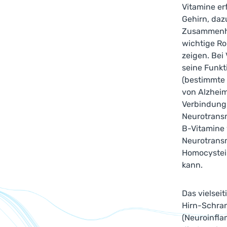
Vitamine erf
Gehirn, daz
Zusammenha
wichtige Ro
zeigen. Bei
seine Funkt
(bestimmte 
von Alzheim
Verbindung 
Neurotransm
B-Vitamine
Neurotrans
Homocystein
kann.
Das vielseit
Hirn-Schra
(Neuroinfla