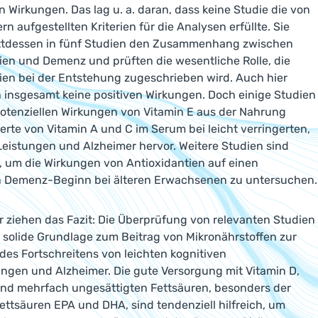
en Wirkungen. Das lag u. a. daran, dass keine Studie die von
n aufgestellten Kriterien für die Analysen erfüllte. Sie
attdessen in fünf Studien den Zusammenhang zwischen
ien und Demenz und prüften die wesentliche Rolle, die
ien bei der Entstehung zugeschrieben wird. Auch hier
h insgesamt keine positiven Wirkungen. Doch einige Studien
otenziellen Wirkungen von Vitamin E aus der Nahrung
erte von Vitamin A und C im Serum bei leicht verringerten,
Leistungen und Alzheimer hervor. Weitere Studien sind
h, um die Wirkungen von Antioxidantien auf einen
n Demenz-Beginn bei älteren Erwachsenen zu untersuchen.
r ziehen das Fazit: Die Überprüfung von relevanten Studien
ne solide Grundlage zum Beitrag von Mikronährstoffen zur
des Fortschreitens von leichten kognitiven
gen und Alzheimer. Die gute Versorgung mit Vitamin D,
und mehrfach ungesättigten Fettsäuren, besonders der
tsäuren EPA und DHA, sind tendenziell hilfreich, um