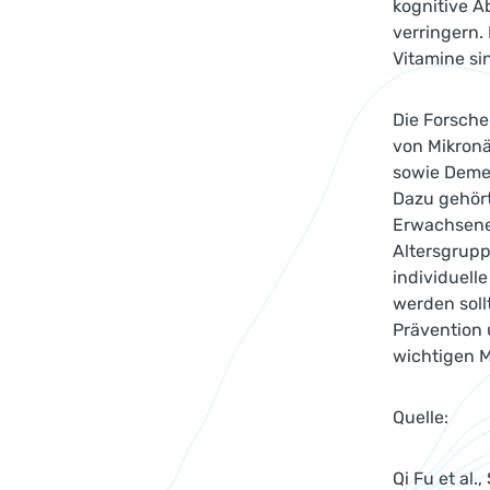
kognitive 
verringern.
Vitamine si
Die Forsche
von Mikronä
sowie Demen
Dazu gehört
Erwachsenen
Altersgrupp
individuell
werden soll
Prävention
wichtigen M
Quelle:
Qi Fu et al