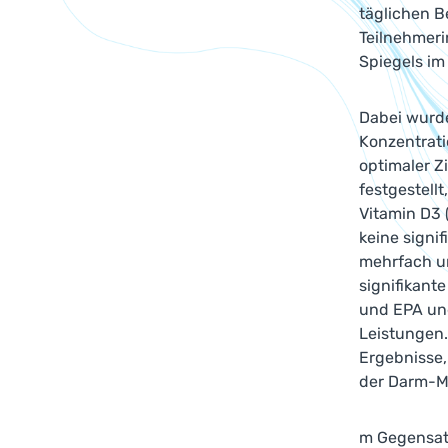
täglichen B
Teilnehmeri
Spiegels im
Dabei wurde
Konzentrati
optimaler Z
festgestell
Vitamin D3 
keine signi
mehrfach un
signifikan
und EPA und
Leistungen.
Ergebnisse
der Darm-Mi
m Gegensatz