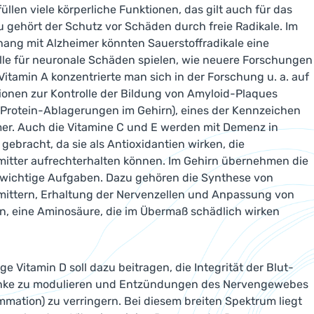
üllen viele körperliche Funktionen, das gilt auch für das
u gehört der Schutz vor Schäden durch freie Radikale. Im
ng mit Alzheimer könnten Sauerstoffradikale eine
lle für neuronale Schäden spielen, wie neuere Forschungen
 Vitamin A konzentrierte man sich in der Forschung u. a. auf
ionen zur Kontrolle der Bildung von Amyloid-Plaques
Protein-Ablagerungen im Gehirn), eines der Kennzeichen
er. Auch die Vitamine C und E werden mit Demenz in
gebracht, da sie als Antioxidantien wirken, die
itter aufrechterhalten können. Im Gehirn übernehmen die
 wichtige Aufgaben. Dazu gehören die Synthese von
mittern, Erhaltung der Nervenzellen und Anpassung von
, eine Aminosäure, die im Übermaß schädlich wirken
ige Vitamin D soll dazu beitragen, die Integrität der Blut-
nke zu modulieren und Entzündungen des Nervengewebes
mmation) zu verringern. Bei diesem breiten Spektrum liegt