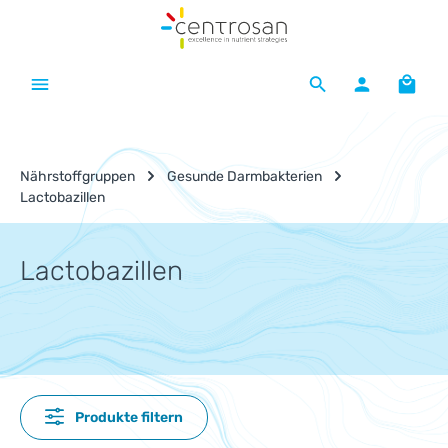
Zum Hauptinhalt springen
Waren
Nährstoffgruppen
Gesunde Darmbakterien
Lactobazillen
Lactobazillen
Produkte filtern