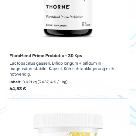
FloraMend Prime Probiotic - 30 Kps
Lactobacillus gasseri, Bifido longum + bifidum in
magensäurestabiler Kapsel. Kühlschranklagerung nicht
notwendig.
Inhalt:
0.021 kg
(3.087,14 € / 1 kg)
Regulärer Preis:
64,83 €