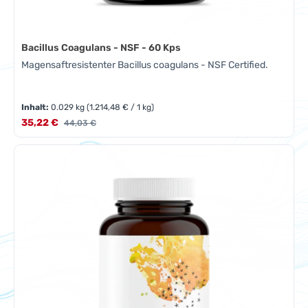
Bacillus Coagulans - NSF - 60 Kps
Magensaftresistenter Bacillus coagulans - NSF Certified.
Inhalt:
0.029 kg
(1.214,48 € / 1 kg)
Verkaufspreis:
35,22 €
Regulärer Preis:
44,03 €