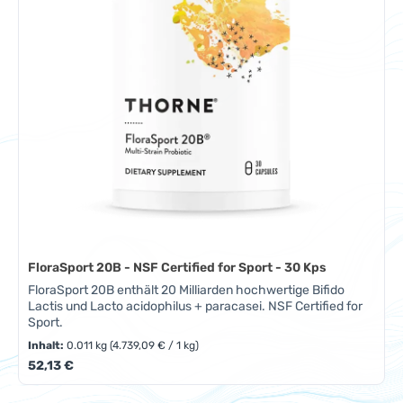
FloraSport 20B - NSF Certified for Sport - 30 Kps
FloraSport 20B enthält 20 Milliarden hochwertige Bifido
Lactis und Lacto acidophilus + paracasei. NSF Certified for
Sport.
Inhalt:
0.011 kg
(4.739,09 € / 1 kg)
Regulärer Preis:
52,13 €