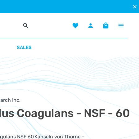
Du hast 0 Produkte auf dem Mer
Warenkorb enth
SALES
arch Inc.
lus Coagulans - NSF - 60
agulans NSF 60 Kapseln von Thorne –