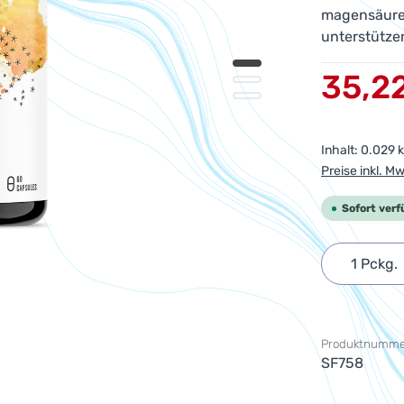
magensäures
unterstütze
Verkaufsprei
35,2
Inhalt:
0.029 
Preise inkl. M
Sofort verf
Produkt 
Produktnumme
SF758