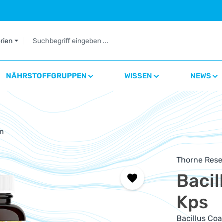
orien
NÄHRSTOFFGRUPPEN
WISSEN
NEWS
en
Thorne Rese
Bacil
Kps
Bacillus Co