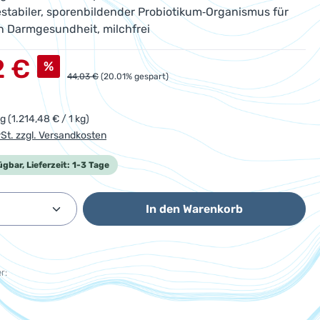
tabiler, sporenbildender Probiotikum‑Organismus für
n Darmgesundheit, milchfrei
s:
2 €
%
Regulärer Preis:
44,03 €
(20.01% gespart)
kg
(1.214,48 € / 1 kg)
wSt. zzgl. Versandkosten
ügbar, Lieferzeit: 1-3 Tage
Anzahl: Gib den gewünschten Wert ein od
In den Warenkorb
r: