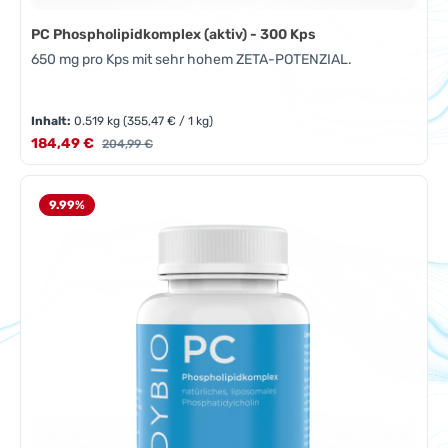
PC Phospholipidkomplex (aktiv) - 300 Kps
650 mg pro Kps mit sehr hohem ZETA-POTENZIAL.
Inhalt:
0.519 kg
(355,47 € / 1 kg)
Verkaufspreis:
184,49 €
Regulärer Preis:
204,99 €
9.99
%