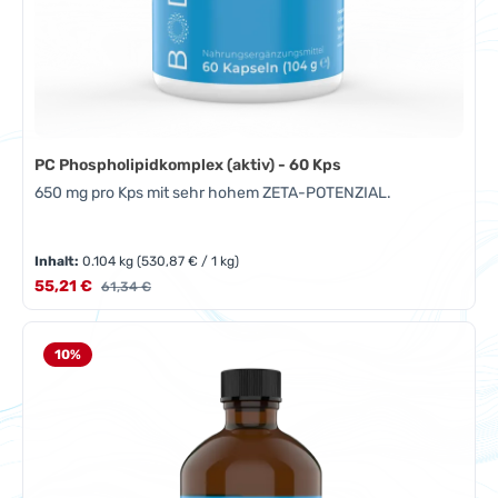
PC Phospholipidkomplex (aktiv) - 60 Kps
650 mg pro Kps mit sehr hohem ZETA-POTENZIAL.
Inhalt:
0.104 kg
(530,87 € / 1 kg)
Verkaufspreis:
55,21 €
Regulärer Preis:
61,34 €
10
%