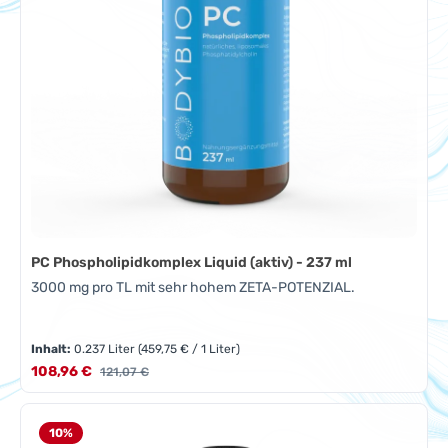
PC Phospholipidkomplex Liquid (aktiv) - 237 ml
3000 mg pro TL mit sehr hohem ZETA-POTENZIAL.
Inhalt:
0.237 Liter
(459,75 € / 1 Liter)
Verkaufspreis:
108,96 €
Regulärer Preis:
121,07 €
10
%