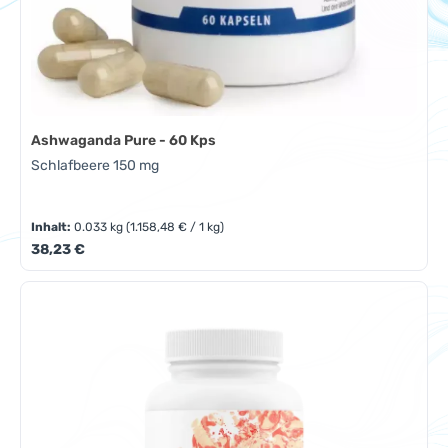
Ashwaganda Pure - 60 Kps
Schlafbeere 150 mg
Inhalt:
0.033 kg
(1.158,48 € / 1 kg)
Regulärer Preis:
38,23 €