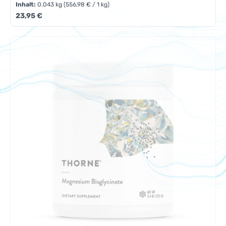
Inhalt:
0.043 kg
(556,98 € / 1 kg)
Regulärer Preis:
23,95 €