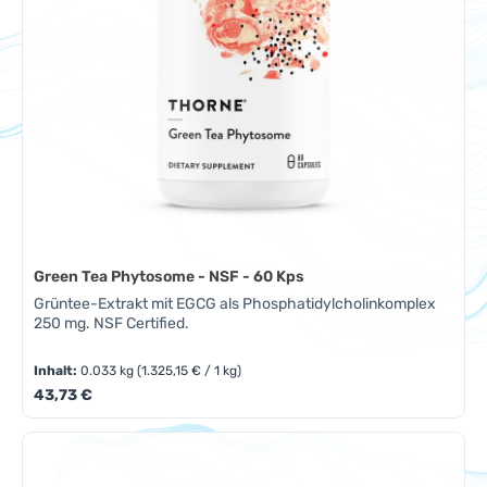
Green Tea Phytosome - NSF - 60 Kps
Grüntee-Extrakt mit EGCG als Phosphatidylcholinkomplex
250 mg. NSF Certified.
Inhalt:
0.033 kg
(1.325,15 € / 1 kg)
Regulärer Preis:
43,73 €