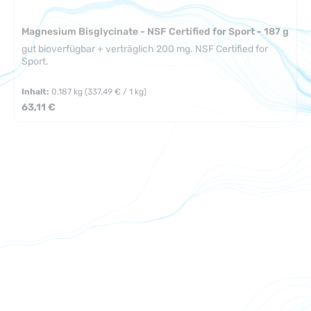
Magnesium Bisglycinate - NSF Certified for Sport - 187 g
gut bioverfügbar + verträglich 200 mg. NSF Certified for
Sport.
Inhalt:
0.187 kg
(337,49 € / 1 kg)
Regulärer Preis:
63,11 €