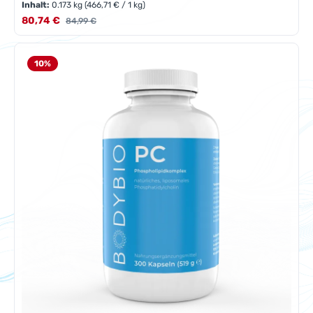
Inhalt:
0.173 kg
(466,71 € / 1 kg)
Verkaufspreis:
80,74 €
Regulärer Preis:
84,99 €
10
%