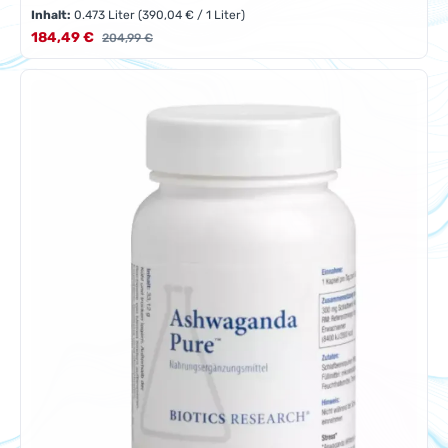
Inhalt:
0.473 Liter
(390,04 € / 1 Liter)
Verkaufspreis:
184,49 €
Regulärer Preis:
204,99 €