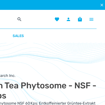
Du hast 0 Produkte auf dem Mer
Warenkorb enth
SALES
arch Inc.
n Tea Phytosome - NSF -
ps
hytosome NSF 60 Kps: Entkoffeinierter Grüntee‑Extrakt