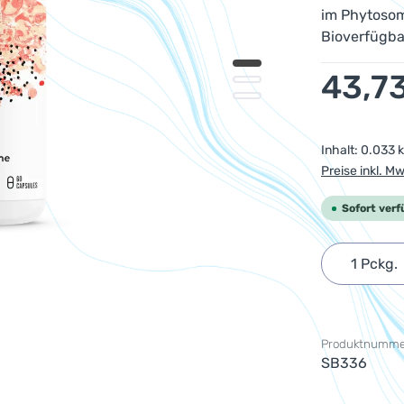
im Phytosom
Bioverfügbar
Regulärer Pr
43,7
Inhalt:
0.033 
Preise inkl. M
Sofort verf
Produkt 
Produktnumme
SB336