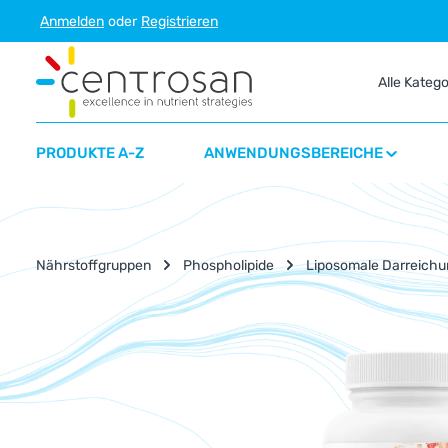
Anmelden
oder
Registrieren
m Hauptinhalt springen
Zur Suche springen
Zur Hauptnavigation springen
Alle Kateg
PRODUKTE A-Z
ANWENDUNGSBEREICHE
Nährstoffgruppen
Phospholipide
Liposomale Darreichu
Bildergalerie überspringen