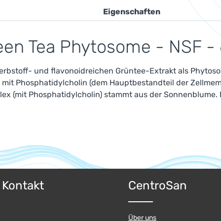
Eigenschaften
een Tea Phytosome - NSF - 
erbstoff- und flavonoidreichen Grüntee-Extrakt als Phytoso
mit Phosphatidylcholin (dem Hauptbestandteil der Zellmem
ex (mit Phosphatidylcholin) stammt aus der Sonnenblume. Di
& Kontakt
CentroSan
Über uns