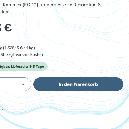
‑Komplex (EGCG) für verbesserte Resorption &
keit.
eis:
3 €
kg
(1.325,15 € / 1 kg)
wSt. zzgl. Versandkosten
ügbar, Lieferzeit: 1-3 Tage
Anzahl: Gib den gewünschten Wert ein od
In den Warenkorb
r: