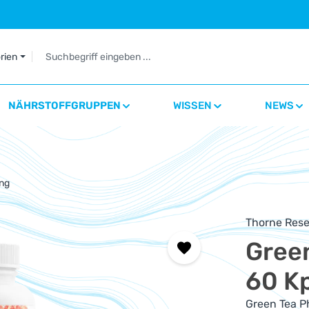
orien
NÄHRSTOFFGRUPPEN
WISSEN
NEWS
ng
Thorne Rese
Gree
60 K
Green Tea P