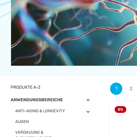
PRODUKTE A-Z
1
2
Seite
Se
ANWENDUNGSBEREICHE
5
%
ANTI-AGING & LONGEVITY
AUGEN
VERDAUUNG &