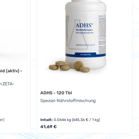
d (aktiv) -
m ZETA-
ADHS - 120 Tbl
Spezial-Nährstoffmischung
er)
Inhalt:
0.0646 kg
(645,36 € / 1 kg)
Regulärer Preis:
41,69 €