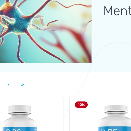
Ment
ite
10
%