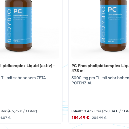
ipidkomplex Liquid (aktiv) -
PC Phospholipidkomplex Liqui
473 ml
 TL mit sehr hohem ZETA-
3000 mg pro TL mit sehr hohe
POTENZIAL.
Liter
(459,75 € / 1 Liter)
Inhalt:
0.473 Liter
(390,04 € / 1 Lit
s:
Verkaufspreis:
gulärer Preis:
184,49 €
Regulärer Preis:
21,07 €
204,99 €