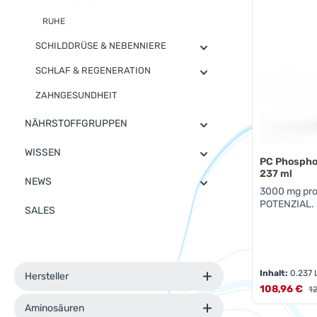
RUHE
SCHILDDRÜSE & NEBENNIERE
SCHLAF & REGENERATION
ZAHNGESUNDHEIT
NÄHRSTOFFGRUPPEN
WISSEN
PC Phosphol
237 ml
NEWS
3000 mg pro
POTENZIAL.
SALES
Inhalt:
0.237 
Hersteller
Verkaufsprei
108,96 €
Re
1
Aminosäuren