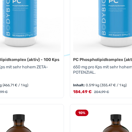
ipidkomplex (aktiv) - 100 Kps
PC Phospholipidkomplex (akti
Kps mit sehr hohem ZETA-
650 mg pro Kps mit sehr hohe
POTENZIAL.
kg
(466,71 € / 1 kg)
Inhalt:
0.519 kg
(355,47 € / 1 kg)
s:
Verkaufspreis:
ulärer Preis:
184,49 €
Regulärer Preis:
,99 €
204,99 €
t Anzahl: Gib den gewünschten Wert ein 
Produkt Anzahl: 
Pckg.
Pckg.
10
%