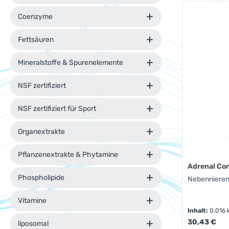
Produk
Coenzyme
Fettsäuren
Mineralstoffe & Spurenelemente
NSF zertifiziert
NSF zertifiziert für Sport
Organextrakte
Pflanzenextrakte & Phytamine
Adrenal Cor
Phospholipide
Nebenniere
Vitamine
Inhalt:
0.016 
Regulärer Pr
30,43 €
liposomal