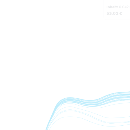
Inhalt:
0.049
Regulärer Pr
53,02 €
Produk
10.01
%
Coenzym Q1
liposomal -
Kaneka Ubiqu