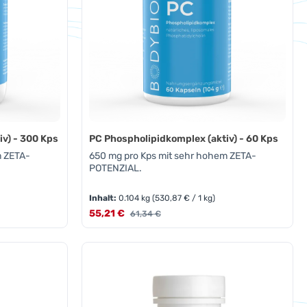
v) - 300 Kps
PC Phospholipidkomplex (aktiv) - 60 Kps
m ZETA-
650 mg pro Kps mit sehr hohem ZETA-
POTENZIAL.
Inhalt:
0.104 kg
(530,87 € / 1 kg)
Verkaufspreis:
55,21 €
Regulärer Preis:
61,34 €
oder benutze die Schaltflächen um die A
Gib den gewünschten Wert ein oder benut
Produkt Anzahl: Gib den ge
Pckg.