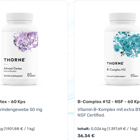
t Anzahl: Gib den gewünschten Wert ein 
Produkt Anzahl: 
Pckg.
Pckg.
tex - 60 Kps
B-Complex #12 - NSF - 60 Kp
nrindengewebe 50 mg
Vitamin B-Komplex mit extra B1
NSF Certified.
kg
(1.901,88 € / 1 kg)
Inhalt:
0.026 kg
(1.397,69 € / 1 kg)
eis:
Regulärer Preis:
36,34 €