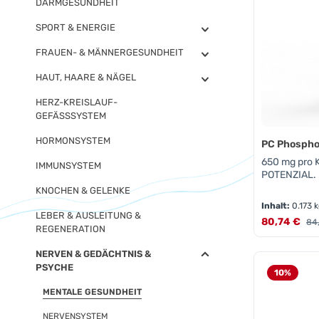
DARMGESUNDHEIT
SPORT & ENERGIE
FRAUEN- & MÄNNERGESUNDHEIT
HAUT, HAARE & NÄGEL
HERZ-KREISLAUF-
GEFÄSSSYSTEM
HORMONSYSTEM
PC Phosphol
650 mg pro 
IMMUNSYSTEM
POTENZIAL.
KNOCHEN & GELENKE
Inhalt:
0.173 
LEBER & AUSLEITUNG &
Verkaufsprei
80,74 €
Reg
84
REGENERATION
NERVEN & GEDÄCHTNIS &
Produk
PSYCHE
10
%
MENTALE GESUNDHEIT
NERVENSYSTEM