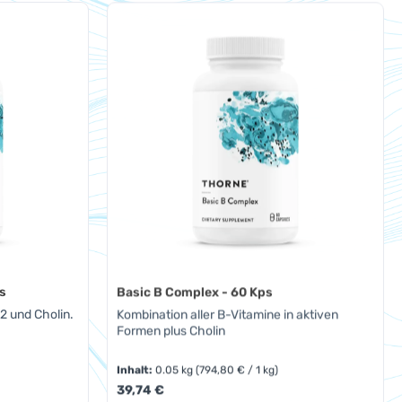
oder benutze die Schaltflächen um die A
Gib den gewünschten Wert ein oder benut
Produkt Anzahl: Gib den ge
s
Basic B Complex - 60 Kps
2 und Cholin.
Kombination aller B-Vitamine in aktiven
Formen plus Cholin
Inhalt:
0.05 kg
(794,80 € / 1 kg)
Regulärer Preis:
39,74 €