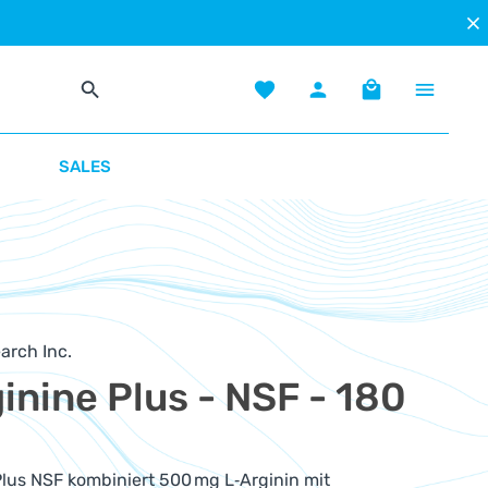
Du hast 0 Produkte auf dem Mer
Warenkorb enth
SALES
arch Inc.
inine Plus - NSF - 180
Plus NSF kombiniert 500 mg L‑Arginin mit