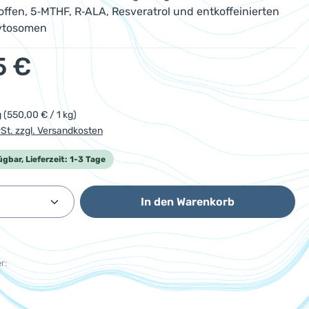
ffen, 5‑MTHF, R‑ALA, Resveratrol und entkoffeinierten
ytosomen
eis:
5 €
g
(550,00 € / 1 kg)
wSt. zzgl. Versandkosten
ügbar, Lieferzeit: 1-3 Tage
Anzahl: Gib den gewünschten Wert ein od
In den Warenkorb
r: