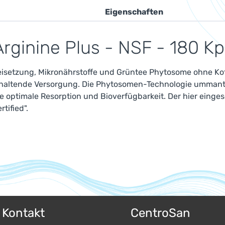
Eigenschaften
rginine Plus - NSF - 180 Kp
reisetzung, Mikronährstoffe und Grüntee Phytosome ohne Kof
anhaltende Versorgung. Die Phytosomen-Technologie ummante
e optimale Resorption und Bioverfügbarkeit. Der hier einge
tified".
& Kontakt
CentroSan