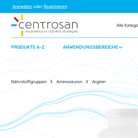
Anmelden
oder
Registrieren
m Hauptinhalt springen
Zur Suche springen
Zur Hauptnavigation springen
Alle Kateg
PRODUKTE A-Z
ANWENDUNGSBEREICHE
Nährstoffgruppen
Aminosäuren
Arginin
Bildergalerie überspringen