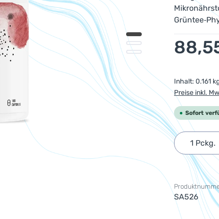
Mikronährsto
Grüntee‑Ph
Regulärer Pr
88,5
Inhalt:
0.161 k
Preise inkl. M
Sofort verf
Produkt 
Produktnumme
SA526