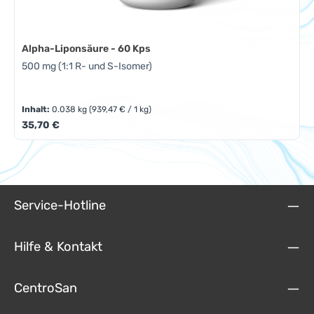
Alpha-Liponsäure - 60 Kps
500 mg (1:1 R- und S-Isomer)
Inhalt:
0.038 kg
(939,47 € / 1 kg)
Regulärer Preis:
35,70 €
Service-Hotline
Hilfe & Kontakt
CentroSan