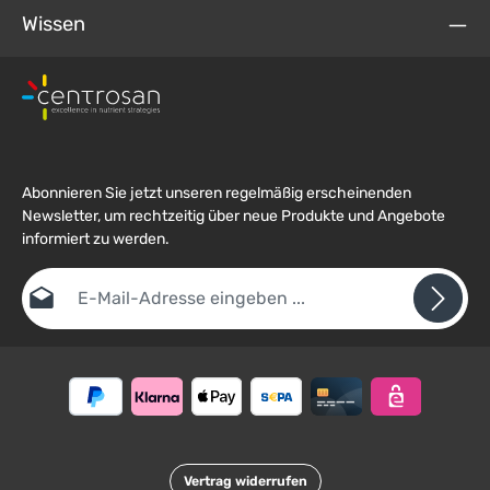
Wissen
Abonnieren Sie jetzt unseren regelmäßig erscheinenden
Newsletter, um rechtzeitig über neue Produkte und Angebote
informiert zu werden.
E-Mail-Adresse*
Datenschutz
Die mit einem Stern (*) markierten Felder sind
Ich habe die
Datenschutzbestimmungen
zur Kenntnis
Pflichtfelder.
Um weiterzugehen, geben Sie die oben abgebildeten Zeichen ein
genommen und die
AGB
gelesen und bin mit ihnen
*
einverstanden.
Vertrag widerrufen