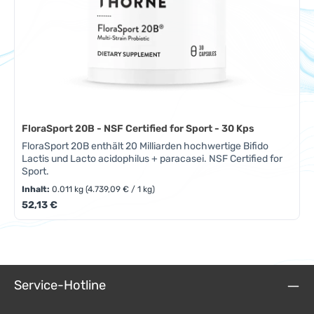
FloraSport 20B - NSF Certified for Sport - 30 Kps
FloraSport 20B enthält 20 Milliarden hochwertige Bifido
Lactis und Lacto acidophilus + paracasei. NSF Certified for
Sport.
Inhalt:
0.011 kg
(4.739,09 € / 1 kg)
Regulärer Preis:
52,13 €
Service-Hotline