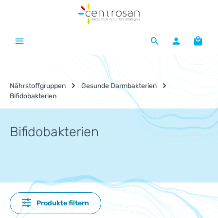
Zum Hauptinhalt springen
Waren
Nährstoffgruppen
Gesunde Darmbakterien
Bifidobakterien
Bifidobakterien
Produkte filtern