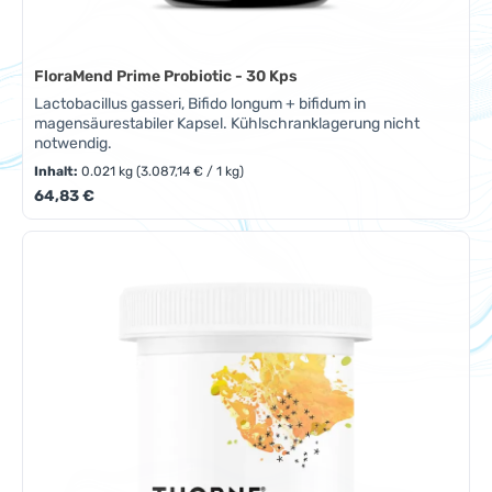
FloraMend Prime Probiotic - 30 Kps
Lactobacillus gasseri, Bifido longum + bifidum in
magensäurestabiler Kapsel. Kühlschranklagerung nicht
notwendig.
Inhalt:
0.021 kg
(3.087,14 € / 1 kg)
Regulärer Preis:
64,83 €