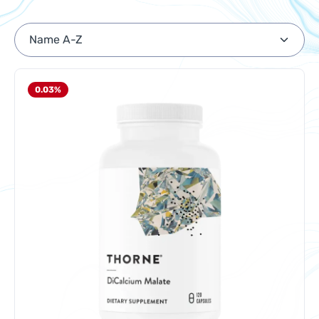
0.03
%