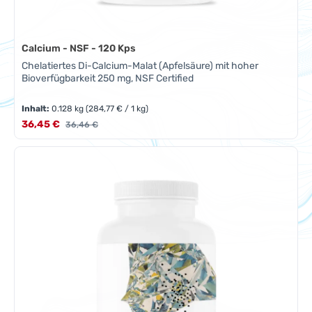
Calcium - NSF - 120 Kps
Chelatiertes Di-Calcium-Malat (Apfelsäure) mit hoher
Bioverfügbarkeit 250 mg, NSF Certified
Inhalt:
0.128 kg
(284,77 € / 1 kg)
Verkaufspreis:
36,45 €
Regulärer Preis:
36,46 €