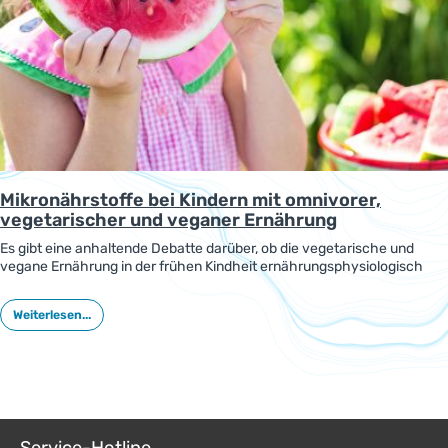
Mikronährstoffe bei Kindern mit omnivorer,
vegetarischer und veganer Ernährung
Es gibt eine anhaltende Debatte darüber, ob die vegetarische und
vegane Ernährung in der frühen Kindheit ernährungsphysiologisch
angemessen sind. In einer Studie wurden sie zusammen mit der
fleischhaltigen Ernährung in Bezug auf die Versorgung mit Makro- und
Weiterlesen...
Mikronährstoffen bei kleinen Kindern untersucht.