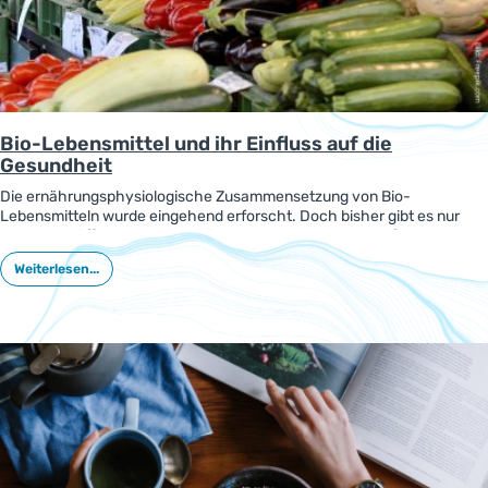
Bio-Lebensmittel und ihr Einfluss auf die
Gesundheit
Die ernährungsphysiologische Zusammensetzung von Bio-
Lebensmitteln wurde eingehend erforscht. Doch bisher gibt es nur
wenige veröffentlichte Daten über ihre Auswirkungen auf die
Gesundheit. In einem Review stellten Forscher die aktuellen
Weiterlesen...
Kenntnisse dazu vor.