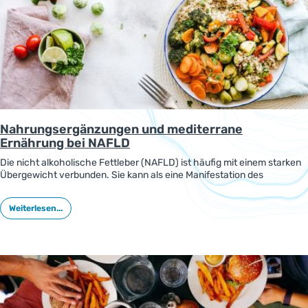
Nahrungsergänzungen und mediterrane
Ernährung bei NAFLD
Die nicht alkoholische Fettleber (NAFLD) ist häufig mit einem starken
Übergewicht verbunden. Sie kann als eine Manifestation des
metabolischen Syndroms in der Leber angesehen werden. Mit
gesunder Ernährung und Nahrungsergänzungen lässt sich die NAFLD
Weiterlesen...
verbessern, wie eine Studie zeigt.