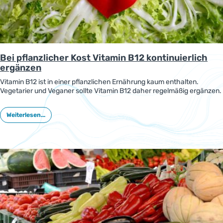
Bei pflanzlicher Kost Vitamin B12 kontinuierlich
ergänzen
Vitamin B12 ist in einer pflanzlichen Ernährung kaum enthalten.
Vegetarier und Veganer sollte Vitamin B12 daher regelmäßig ergänzen.
So kann ein ausreichender B12-Spiegel erreicht und ein -Mangel
vermieden werden. Das zeigt eine neue Fallstudie am Beispiel eines
Weiterlesen...
Veganers.