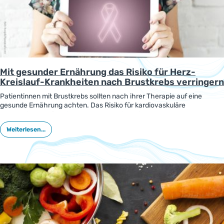
Mit gesunder Ernährung das Risiko für Herz-
Kreislauf-Krankheiten nach Brustkrebs verringern
Patientinnen mit Brustkrebs sollten nach ihrer Therapie auf eine
gesunde Ernährung achten. Das Risiko für kardiovaskuläre
Krankheiten erhöht sich durch Therapien, die auch das Herz belasten
können. Gesunde Ernährungsweisen tragen dazu bei, dieses Risiko zu
Weiterlesen...
senken, wie eine neue Studie zeigt.