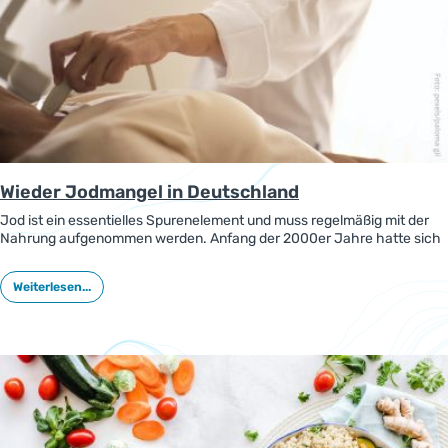
Wieder Jodmangel in Deutschland
Jod ist ein essentielles Spurenelement und muss regelmäßig mit der
Nahrung aufgenommen werden. Anfang der 2000er Jahre hatte sich
die Jodversorgung in Deutschland verbessert. Neuere
Untersuchungen zeigen nun, dass die Aufnahmen von Jod
Weiterlesen...
hierzulande wieder gesunken sind.