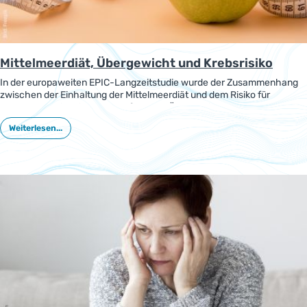
Mittelmeerdiät, Übergewicht und Krebsrisiko
In der europaweiten EPIC-Langzeitstudie wurde der Zusammenhang
zwischen der Einhaltung der Mittelmeerdiät und dem Risiko für
Krebskrankheiten in Bezug auf starkes Übergewicht untersucht. Es
zeigte sich, dass die stärkere Einhaltung der Mittelmeerdiät das Risiko
Weiterlesen...
für Krebskrankheiten leicht verringern kann.