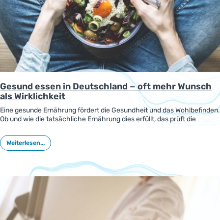
Gesund essen in Deutschland − oft mehr Wunsch
als Wirklichkeit
Eine gesunde Ernährung fördert die Gesundheit und das Wohlbefinden.
Ob und wie die tatsächliche Ernährung dies erfüllt, das prüft die
Techniker-Krankenkasse in regelmäßigen Abständen in
repräsentativen Umfragen. Die aktuellen Ergebnisse der jüngsten
Weiterlesen...
Umfrage zu „Iss was, Deutschland!“ liegen vor und zeigen: Lecker soll
das Essen vor allem sein − und natürlich auch gesund.