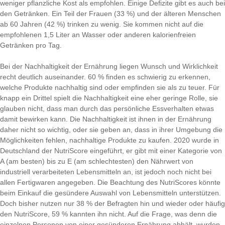
weniger pflanzliche Kost als empfohlen. Einige Defizite gibt es auch bei
den Getränken. Ein Teil der Frauen (33 %) und der älteren Menschen
ab 60 Jahren (42 %) trinken zu wenig. Sie kommen nicht auf die
empfohlenen 1,5 Liter an Wasser oder anderen kalorienfreien
Getränken pro Tag.
Bei der Nachhaltigkeit der Ernährung liegen Wunsch und Wirklichkeit
recht deutlich auseinander. 60 % finden es schwierig zu erkennen,
welche Produkte nachhaltig sind oder empfinden sie als zu teuer. Für
knapp ein Drittel spielt die Nachhaltigkeit eine eher geringe Rolle, sie
glauben nicht, dass man durch das persönliche Essverhalten etwas
damit bewirken kann. Die Nachhaltigkeit ist ihnen in der Ernährung
daher nicht so wichtig, oder sie geben an, dass in ihrer Umgebung die
Möglichkeiten fehlen, nachhaltige Produkte zu kaufen. 2020 wurde in
Deutschland der NutriScore eingeführt, er gibt mit einer Kategorie von
A (am besten) bis zu E (am schlechtesten) den Nährwert von
industriell verarbeiteten Lebensmitteln an, ist jedoch noch nicht bei
allen Fertigwaren angegeben. Die Beachtung des NutriScores könnte
beim Einkauf die gesündere Auswahl von Lebensmitteln unterstützen.
Doch bisher nutzen nur 38 % der Befragten hin und wieder oder häufig
den NutriScore, 59 % kannten ihn nicht. Auf die Frage, was denn die
einzelnen Personen von einer gesünderen Ernährung abhält, wurden