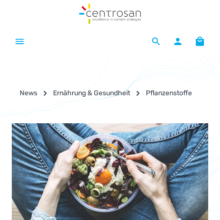
Zum Hauptinhalt springen
Waren
News
Ernährung & Gesundheit
Pflanzenstoffe
Bildergalerie überspringen