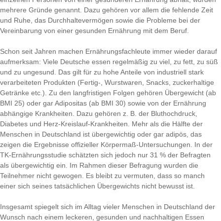
mehrere Gründe genannt. Dazu gehören vor allem die fehlende Zeit
und Ruhe, das Durchhaltevermögen sowie die Probleme bei der
Vereinbarung von einer gesunden Ernährung mit dem Beruf.
Schon seit Jahren machen Ernährungsfachleute immer wieder darauf
aufmerksam: Viele Deutsche essen regelmäßig zu viel, zu fett, zu süß
und zu ungesund. Das gilt für zu hohe Anteile von industriell stark
verarbeiteten Produkten (Fertig-, Wurstwaren, Snacks, zuckerhaltige
Getränke etc.). Zu den langfristigen Folgen gehören Übergewicht (ab
BMI 25) oder gar Adipositas (ab BMI 30) sowie von der Ernährung
abhängige Krankheiten. Dazu gehören z. B. der Bluthochdruck,
Diabetes und Herz-Kreislauf-Krankheiten. Mehr als die Hälfte der
Menschen in Deutschland ist übergewichtig oder gar adipös, das
zeigen die Ergebnisse offizieller Körpermaß-Untersuchungen. In der
TK-Ernährungsstudie schätzten sich jedoch nur 31 % der Befragten
als übergewichtig ein. Im Rahmen dieser Befragung wurden die
Teilnehmer nicht gewogen. Es bleibt zu vermuten, dass so manch
einer sich seines tatsächlichen Übergewichts nicht bewusst ist.
Insgesamt spiegelt sich im Alltag vieler Menschen in Deutschland der
Wunsch nach einem leckeren, gesunden und nachhaltigen Essen