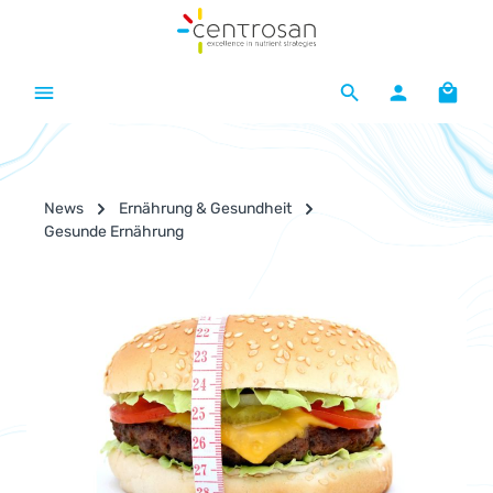
Zum Hauptinhalt springen
Waren
News
Ernährung & Gesundheit
Gesunde Ernährung
Bildergalerie überspringen