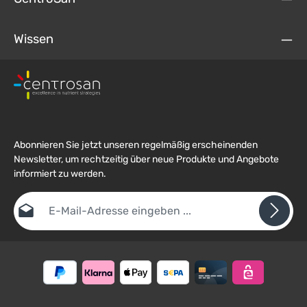
Wissen
Abonnieren Sie jetzt unseren regelmäßig erscheinenden
Newsletter, um rechtzeitig über neue Produkte und Angebote
informiert zu werden.
E-Mail-Adresse*
Datenschutz
Die mit einem Stern (*) markierten Felder sind
Ich habe die
Datenschutzbestimmungen
zur Kenntnis
Pflichtfelder.
Um weiterzugehen, geben Sie die oben abgebildeten Zeichen ein
genommen und die
AGB
gelesen und bin mit ihnen
*
einverstanden.