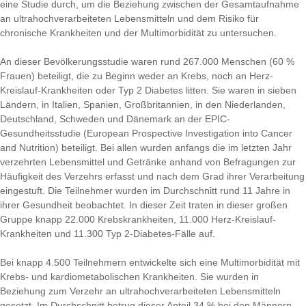
eine Studie durch, um die Beziehung zwischen der Gesamtaufnahme
an ultrahochverarbeiteten Lebensmitteln und dem Risiko für
chronische Krankheiten und der Multimorbidität zu untersuchen.
An dieser Bevölkerungsstudie waren rund 267.000 Menschen (60 %
Frauen) beteiligt, die zu Beginn weder an Krebs, noch an Herz-
Kreislauf-Krankheiten oder Typ 2 Diabetes litten. Sie waren in sieben
Ländern, in Italien, Spanien, Großbritannien, in den Niederlanden,
Deutschland, Schweden und Dänemark an der EPIC-
Gesundheitsstudie (European Prospective Investigation into Cancer
and Nutrition) beteiligt. Bei allen wurden anfangs die im letzten Jahr
verzehrten Lebensmittel und Getränke anhand von Befragungen zur
Häufigkeit des Verzehrs erfasst und nach dem Grad ihrer Verarbeitung
eingestuft. Die Teilnehmer wurden im Durchschnitt rund 11 Jahre in
ihrer Gesundheit beobachtet. In dieser Zeit traten in dieser großen
Gruppe knapp 22.000 Krebskrankheiten, 11.000 Herz-Kreislauf-
Krankheiten und 11.300 Typ 2-Diabetes-Fälle auf.
Bei knapp 4.500 Teilnehmern entwickelte sich eine Multimorbidität mit
Krebs- und kardiometabolischen Krankheiten. Sie wurden in
Beziehung zum Verzehr an ultrahochverarbeiteten Lebensmitteln
gesetzt. Im Durchschnitt betrug dieser Anteil 34 % bei den Männern