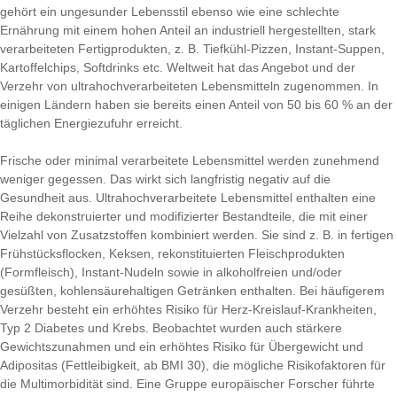
gehört ein ungesunder Lebensstil ebenso wie eine schlechte
Ernährung mit einem hohen Anteil an industriell hergestellten, stark
verarbeiteten Fertigprodukten, z. B. Tiefkühl-Pizzen, Instant-Suppen,
Kartoffelchips, Softdrinks etc. Weltweit hat das Angebot und der
Verzehr von ultrahochverarbeiteten Lebensmitteln zugenommen. In
einigen Ländern haben sie bereits einen Anteil von 50 bis 60 % an der
täglichen Energiezufuhr erreicht.
Frische oder minimal verarbeitete Lebensmittel werden zunehmend
weniger gegessen. Das wirkt sich langfristig negativ auf die
Gesundheit aus. Ultrahochverarbeitete Lebensmittel enthalten eine
Reihe dekonstruierter und modifizierter Bestandteile, die mit einer
Vielzahl von Zusatzstoffen kombiniert werden. Sie sind z. B. in fertigen
Frühstücksflocken, Keksen, rekonstituierten Fleischprodukten
(Formfleisch), Instant-Nudeln sowie in alkoholfreien und/oder
gesüßten, kohlensäurehaltigen Getränken enthalten. Bei häufigerem
Verzehr besteht ein erhöhtes Risiko für Herz-Kreislauf-Krankheiten,
Typ 2 Diabetes und Krebs. Beobachtet wurden auch stärkere
Gewichtszunahmen und ein erhöhtes Risiko für Übergewicht und
Adipositas (Fettleibigkeit, ab BMI 30), die mögliche Risikofaktoren für
die Multimorbidität sind. Eine Gruppe europäischer Forscher führte