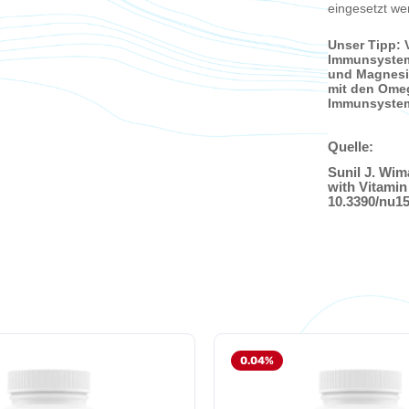
eingesetzt we
Unser Tipp: V
Immunsystem.
und Magnesiu
mit den Omeg
Immunsystems
Quelle:
Sunil J. Wim
with Vitamin 
10.3390/nu1
0.04
%