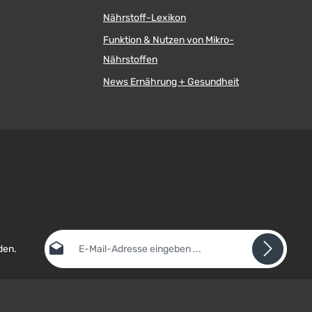
Nährstoff-Lexikon
Funktion & Nutzen von Mikro-
Nährstoffen
News Ernährung + Gesundheit
E-Mail-Adresse*
den.
Datenschutz
Die mit einem Stern (*) markierten Felder sind
Ich habe die
Datenschutzbestimmungen
zur
Pflichtfelder.