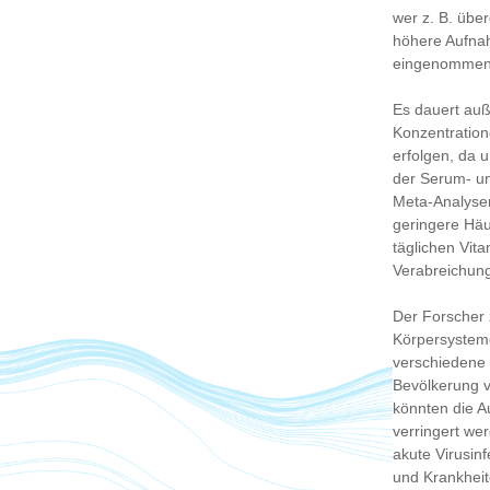
wer z. B. über
höhere Aufnah
eingenommen 
Es dauert auß
Konzentration
erfolgen, da
der Serum- un
Meta-Analysen
geringere Häu
täglichen Vit
Verabreichun
Der Forscher z
Körpersysteme
verschiedene
Bevölkerung v
könnten die A
verringert we
akute Virusin
und Krankheit