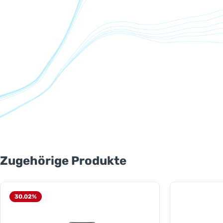
Produktgalerie überspringen
Zugehörige Produkte
30.02
%