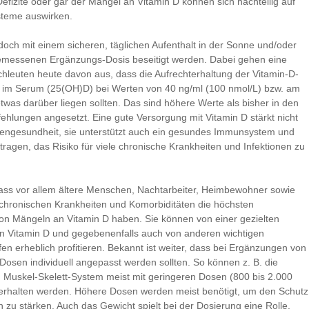
Defizite oder gar der Mangel an Vitamin D können sich nachteilig auf
steme auswirken.
doch mit einem sicheren, täglichen Aufenthalt in der Sonne und/oder
gemessenen Ergänzungs-Dosis beseitigt werden. Dabei gehen eine
hleuten heute davon aus, dass die Aufrechterhaltung der Vitamin-D-
 im Serum (25(OH)D) bei Werten von 40 ng/ml (100 nmol/L) bzw. am
twas darüber liegen sollten. Das sind höhere Werte als bisher in den
ehlungen angesetzt. Eine gute Versorgung mit Vitamin D stärkt nicht
engesundheit, sie unterstützt auch ein gesundes Immunsystem und
tragen, das Risiko für viele chronische Krankheiten und Infektionen zu
dass vor allem ältere Menschen, Nachtarbeiter, Heimbewohner sowie
 chronischen Krankheiten und Komorbiditäten die höchsten
n Mängeln an Vitamin D haben. Sie können von einer gezielten
n Vitamin D und gegebenenfalls auch von anderen wichtigen
fen erheblich profitieren. Bekannt ist weiter, dass bei Ergänzungen von
 Dosen individuell angepasst werden sollten. So können z. B. die
 Muskel-Skelett-System meist mit geringeren Dosen (800 bis 2.000
hterhalten werden. Höhere Dosen werden meist benötigt, um den Schutz
n zu stärken. Auch das Gewicht spielt bei der Dosierung eine Rolle,