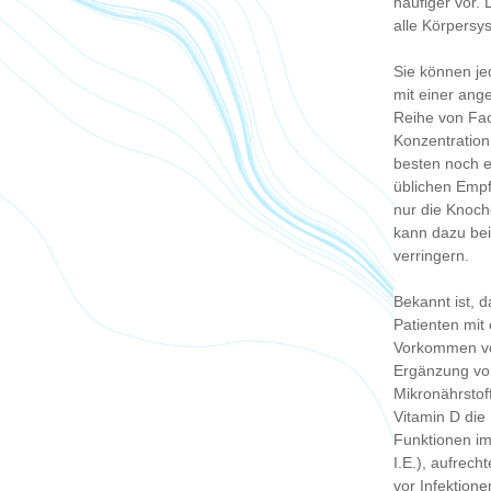
häufiger vor. 
alle Körpersy
Sie können je
mit einer an
Reihe von Fac
Konzentration
besten noch e
üblichen Empf
nur die Knoch
kann dazu bei
verringern.
Bekannt ist, 
Patienten mit
Vorkommen vo
Ergänzung vo
Mikronährstof
Vitamin D die
Funktionen im
I.E.), aufrec
vor Infektione