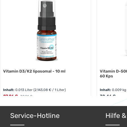
Vitamin D3/K2 liposomal - 10 ml
Vitamin D-500
60 Kps
Inhalt:
0.013 Liter
(2.143,08 € / 1 Liter)
Inhalt:
0.009 k
Verkaufspreis:
Regulärer Preis
27,86 €
Regulärer Preis:
30,46 €
39,81 €
Produkt Anzahl: Gib den gewünschten W
Produkt
Service-Hotline
Hilfe 
Pckg.