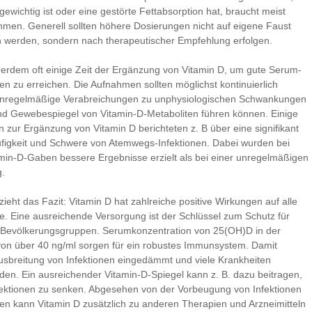
gewichtig ist oder eine gestörte Fettabsorption hat, braucht meist
men. Generell sollten höhere Dosierungen nicht auf eigene Faust
werden, sondern nach therapeutischer Empfehlung erfolgen.
erdem oft einige Zeit der Ergänzung von Vitamin D, um gute Serum-
en zu erreichen. Die Aufnahmen sollten möglichst kontinuierlich
 unregelmäßige Verabreichungen zu unphysiologischen Schwankungen
d Gewebespiegel von Vitamin-D-Metaboliten führen können. Einige
 zur Ergänzung von Vitamin D berichteten z. B über eine signifikant
figkeit und Schwere von Atemwegs-Infektionen. Dabei wurden bei
amin-D-Gaben bessere Ergebnisse erzielt als bei einer unregelmäßigen
g.
ieht das Fazit: Vitamin D hat zahlreiche positive Wirkungen auf alle
. Eine ausreichende Versorgung ist der Schlüssel zum Schutz für
 Bevölkerungsgruppen. Serumkonzentration von 25(OH)D in der
on über 40 ng/ml sorgen für ein robustes Immunsystem. Damit
usbreitung von Infektionen eingedämmt und viele Krankheiten
rden. Ein ausreichender Vitamin-D-Spiegel kann z. B. dazu beitragen,
fektionen zu senken. Abgesehen von der Vorbeugung von Infektionen
en kann Vitamin D zusätzlich zu anderen Therapien und Arzneimitteln