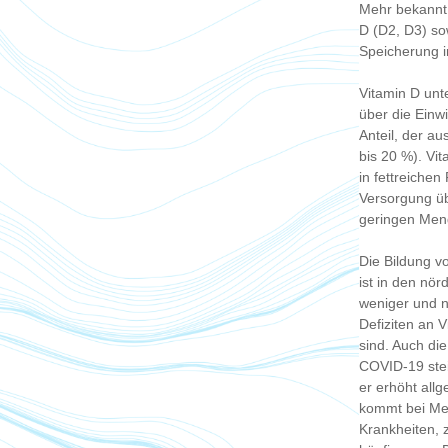
Mehr bekannt 
D (D2, D3) so
Speicherung i
Vitamin D unt
über die Einw
Anteil, der a
bis 20 %). Vi
in fettreichen
Versorgung üb
geringen Men
Die Bildung v
ist in den nö
weniger und n
Defiziten an 
sind. Auch d
COVID-19 stei
er erhöht all
kommt bei Men
Krankheiten, 