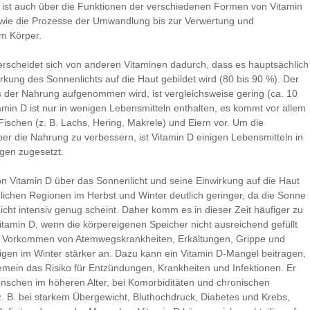
ist auch über die Funktionen der verschiedenen Formen von Vitamin
wie die Prozesse der Umwandlung bis zur Verwertung und
m Körper.
erscheidet sich von anderen Vitaminen dadurch, dass es hauptsächlich
irkung des Sonnenlichts auf die Haut gebildet wird (80 bis 90 %). Der
us der Nahrung aufgenommen wird, ist vergleichsweise gering (ca. 10
tamin D ist nur in wenigen Lebensmitteln enthalten, es kommt vor allem
 Fischen (z. B. Lachs, Hering, Makrele) und Eiern vor. Um die
er die Nahrung zu verbessern, ist Vitamin D einigen Lebensmitteln in
gen zugesetzt.
on Vitamin D über das Sonnenlicht und seine Einwirkung auf die Haut
rdlichen Regionen im Herbst und Winter deutlich geringer, da die Sonne
icht intensiv genug scheint. Daher komm es in dieser Zeit häufiger zu
Vitamin D, wenn die körpereigenen Speicher nicht ausreichend gefüllt
ie Vorkommen von Atemwegskrankheiten, Erkältungen, Grippe und
gen im Winter stärker an. Dazu kann ein Vitamin D-Mangel beitragen,
gemein das Risiko für Entzündungen, Krankheiten und Infektionen. Er
schen im höheren Alter, bei Komorbiditäten und chronischen
z. B. bei starkem Übergewicht, Bluthochdruck, Diabetes und Krebs,