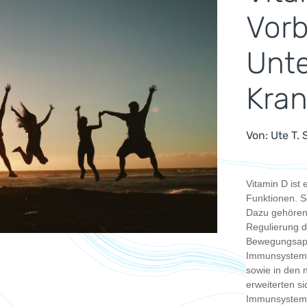
Vor
Unte
Kran
Von:
Ute T.
Vitamin D ist 
Funktionen. S
Dazu gehören 
Regulierung d
Bewegungsapp
Immunsystem,
sowie in den 
erweiterten s
Immunsystem 