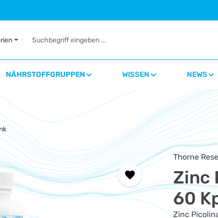
orien
NÄHRSTOFFGRUPPEN
WISSEN
NEWS
nk
Thorne Rese
Zinc 
60 K
Zinc Picolin