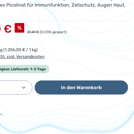
es Picolinat für Immunfunktion, Zellschutz, Augen Haut,
s:
0 €
%
Regulärer Preis:
31,41 €
(0.03% gespart)
kg
(1.256,00 € / 1 kg)
wSt. zzgl. Versandkosten
ügbar, Lieferzeit: 1-3 Tage
Anzahl: Gib den gewünschten Wert ein od
In den Warenkorb
r: