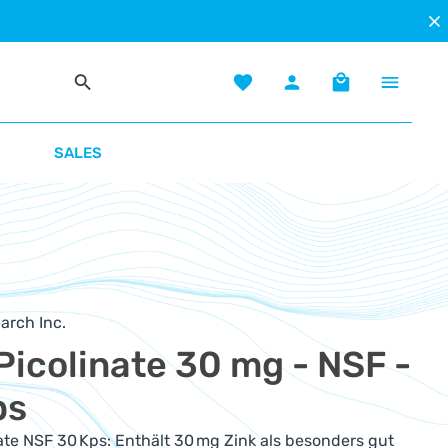
Du hast 0 Produkte auf dem Mer
Warenkorb enth
SALES
arch Inc.
Picolinate 30 mg - NSF -
ps
ate NSF 30 Kps: Enthält 30 mg Zink als besonders gut