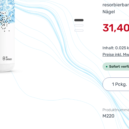
resorbierbar
Nägel
Verkaufsprei
31,4
Inhalt:
0.025 
Preise inkl. M
Sofort verf
Produkt 
Produktnumme
M220