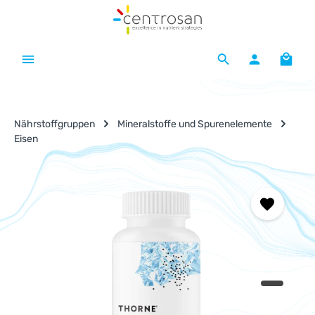
Zum Hauptinhalt springen
Waren
Nährstoffgruppen
Mineralstoffe und Spurenelemente
Eisen
Bildergalerie überspringen