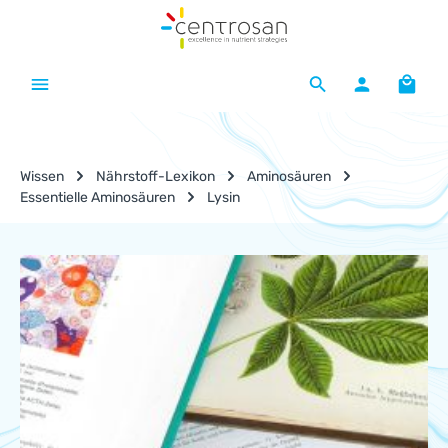
Zum Hauptinhalt springen
Waren
Wissen
Nährstoff-Lexikon
Aminosäuren
Essentielle Aminosäuren
Lysin
Nährstoff-Lexikon