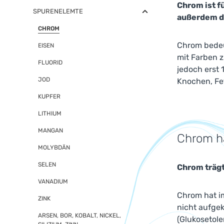
Chrom ist f
SPURENELEMTE
außerdem da
CHROM
Chrom bedeu
EISEN
mit Farben 
FLUORID
jedoch erst 
JOD
Knochen, Fe
KUPFER
LITHIUM
MANGAN
Chrom ha
MOLYBDÄN
SELEN
Chrom trägt
VANADIUM
Chrom hat i
ZINK
nicht aufgek
ARSEN, BOR, KOBALT, NICKEL,
(Glukosetole