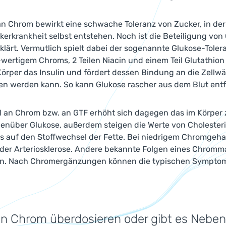
an Chrom bewirkt eine schwache Toleranz von Zucker, in d
kerkrankheit selbst entstehen. Noch ist die Beteiligung vo
klärt. Vermutlich spielt dabei der sogenannte Glukose-Tolera
-wertigem Chroms, 2 Teilen Niacin und einem Teil Glutathion
 Körper das Insulin und fördert dessen Bindung an die Zellw
 werden kann. So kann Glukose rascher aus dem Blut entfe
an Chrom bzw. an GTF erhöht sich dagegen das im Körper zir
genüber Glukose, außerdem steigen die Werte von Cholesteri
s auf den Stoffwechsel der Fette. Bei niedrigem Chromgehalt 
der Arteriosklerose. Andere bekannte Folgen eines Chromm
n. Nach Chromergänzungen können die typischen Symptom
n Chrom überdosieren oder gibt es Nebe