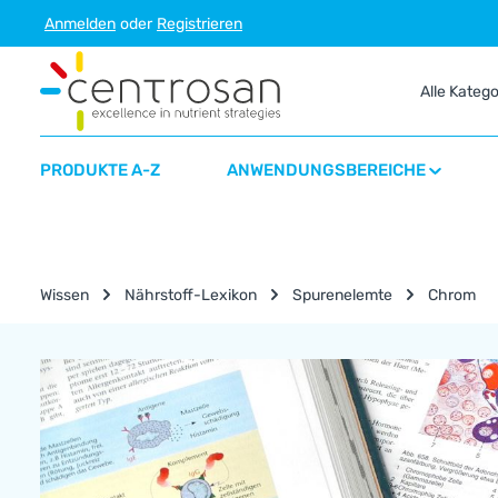
Anmelden
oder
Registrieren
m Hauptinhalt springen
Zur Suche springen
Zur Hauptnavigation springen
Alle Kateg
PRODUKTE A-Z
ANWENDUNGSBEREICHE
Wissen
Nährstoff-Lexikon
Spurenelemte
Chrom
Nährstoff-Lexikon