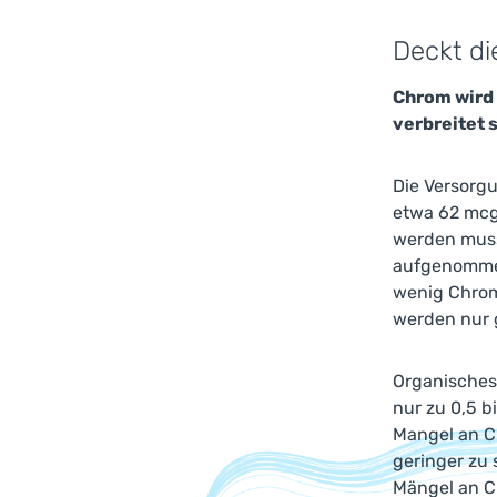
Deckt di
Chrom wird
verbreitet s
Die Versorg
etwa 62 mcg 
werden muss
aufgenommen
wenig Chrom 
werden nur g
Organisches
nur zu 0,5 b
Mangel an C
geringer zu 
Mängel an C