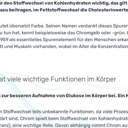
ür den Stoffwechsel von Kohlenhydraten wichtig, das gilt
zu beitragen, im Fettstoffwechsel die Cholesterinwerte
tet übersetzt Farbe. Seinen Namen verdankt dieses Spuren
zu tun hat, kennt beispielsweise das Chromgelb oder -grün
1959 als essentielles Spurenelement für den Menschen erkann
tt und Muskeln vorhanden, wobei im Alter die Konzentratio
t viele wichtige Funktionen im Körper
 zur besseren Aufnahme von Glukose im Körper bei. Ein 
m Stoffwechsel teils unbekannte Funktionen, da viele Proz
lärt sind. Chrom spielt beim Stoffwechsel von Kohlenhydrat
ranz), eine wichtige Rolle. Davon abhängig nimmt Chrom auf 