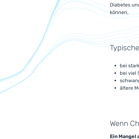
Diabetes un
können.
Typische
bei star
bei viel
schwang
ältere 
Wenn Chr
Ein Mangel 