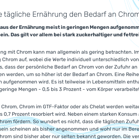
e tägliche Ernährung den Bedarf an Chro
 aus der Ernährung meist in geringen Mengen aufgenomm
ein. Das gilt vor allem bei stark zuckerhaltiger und fett
ung mit Chrom kann man allgemein als gering betrachten. I
Chrom auf, wobei die Werte individuell unterschiedlich von
, dass der persönliche Bedarf an Chrom von der Zufuhr a
 werden, um so höher ist der Bedarf an Chrom. Eine Reihe 
aufgenommen wird. Es ist teilweise in Lebensmitteln entha
eringe Mengen - 0,5 bis 3 Prozent - vom Körper verarbeitet.
 Chrom, Chrom im GTF-Faktor oder als Chelat werden weit
is 0,7 Prozent resorbiert wird. Neben einem starken Konsum
hrom fördern. So wundert es nicht, dass die täglichen Zu
sein scheinen als bisher angenommen und wohl nur im Berei
hrom sind bisher aber nur selten bekannt geworden. Die ve