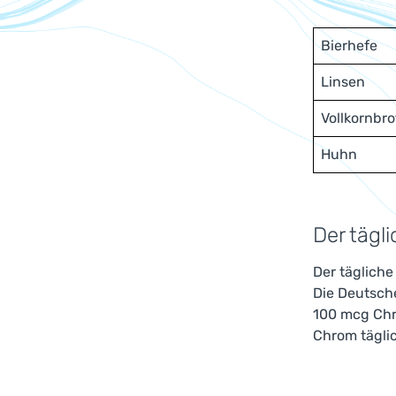
Bierhefe
Linsen
Vollkornbro
Huhn
Der tägl
Der tägliche
Die Deutsch
100 mcg Chr
Chrom tägli