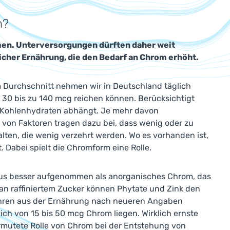
m?
en. Unterversorgungen dürften daher weit
reicher Ernährung, die den Bedarf an Chrom erhöht.
m Durchschnitt nehmen wir in Deutschland täglich
 30 bis zu 140 mcg reichen können. Berücksichtigt
n Kohlenhydraten abhängt. Je mehr davon
von Faktoren tragen dazu bei, dass wenig oder zu
lten, die wenig verzehrt werden. Wo es vorhanden ist,
 Dabei spielt die Chromform eine Rolle.
aus besser aufgenommen als anorganisches Chrom, das
 an raffiniertem Zucker können Phytate und Zink den
fuhren aus der Ernährung nach neueren Angaben
ch von 15 bis 50 mcg Chrom liegen. Wirklich ernste
rmutete Rolle von Chrom bei der Entstehung von