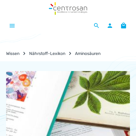
Zum Hauptinhalt springen
Waren
Wissen
Nährstoff-Lexikon
Aminosäuren
Nährstoff-Lexikon