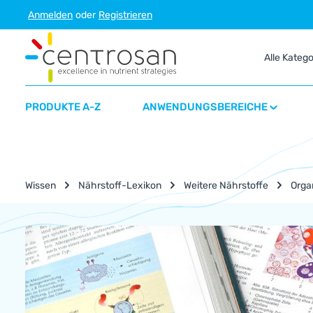
Anmelden
oder
Registrieren
m Hauptinhalt springen
Zur Suche springen
Zur Hauptnavigation springen
Alle Kateg
PRODUKTE A-Z
ANWENDUNGSBEREICHE
Wissen
Nährstoff-Lexikon
Weitere Nährstoffe
Orga
Nährstoff-Lexikon