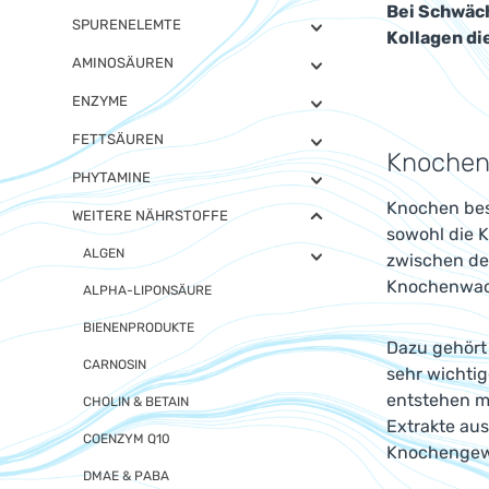
Bei Schwäc
SPURENELEMTE
Kollagen di
AMINOSÄUREN
ENZYME
FETTSÄUREN
Knochen
PHYTAMINE
Knochen bes
WEITERE NÄHRSTOFFE
sowohl die 
ALGEN
zwischen de
Knochenwach
ALPHA-LIPONSÄURE
BIENENPRODUKTE
Dazu gehört 
CARNOSIN
sehr wichti
entstehen m
CHOLIN & BETAIN
Extrakte au
COENZYM Q10
Knochengewe
DMAE & PABA