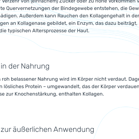
 Verzehr von (einfachem) Zucker oder zu hohe Vorkommen von
e Quervernetzungen der Bindegewebe entstehen, die Gew
hädigen. Außerdem kann Rauchen den Kollagengehalt in de
en an Kollagenase gebildet, ein Enzym, das dazu beiträgt, 
die typischen Altersprozesse der Haut.
 in der Nahrung
s roh belassener Nahrung wird im Körper nicht verdaut. Dag
ein lösliches Protein – umgewandelt, das der Körper verda
se zur Knochenstärkung, enthalten Kollagen.
 zur äußerlichen Anwendung