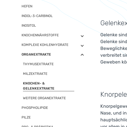
HEFEN
INDOL-3-CARBINOL
Gelenkex
INOSITOL
Gelenke sin
KNOCHENNÄHRSTOFFE
Gelenke sind
KOMPLEXE KOHLENHYDRATE
Beweglichke
ORGANEXTRAKTE
verbreitet s
Geweben kön
THYMUSEXTRAKTE
MILZEXTRAKTE
KNOCHEN- &
GELENKEXTRAKTE
Knorpele
WEITERE ORGANEXTRAKTE
Knorpelgewe
PHOSPHOLIPIDE
Nase, und in
PILZE
hauptsächli
vor allem in