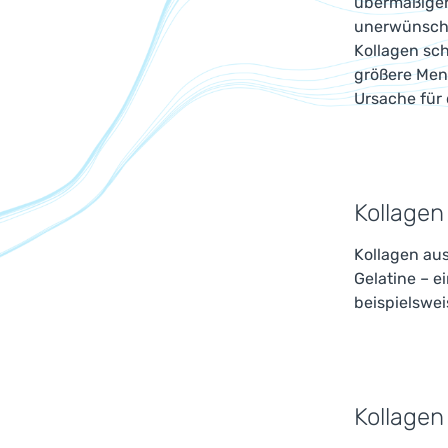
übermäßiger
unerwünscht
Kollagen sc
größere Meng
Ursache für 
Kollagen
Kollagen au
Gelatine – 
beispielswei
Kollagen