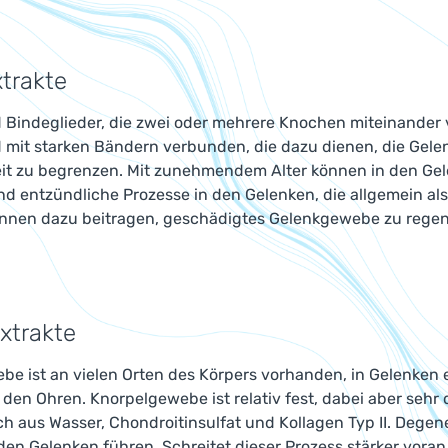
trakte
d Bindeglieder, die zwei oder mehrere Knochen miteinander
 mit starken Bändern verbunden, die dazu dienen, die Gele
it zu begrenzen. Mit zunehmendem Alter können in den Gel
ind entzündliche Prozesse in den Gelenken, die allgemein 
nen dazu beitragen, geschädigtes Gelenkgewebe zu regen
xtrakte
be ist an vielen Orten des Körpers vorhanden, in Gelenken
 den Ohren. Knorpelgewebe ist relativ fest, dabei aber sehr
ch aus Wasser, Chondroitinsulfat und Kollagen Typ II. Deg
 den Gelenken führen. Schreitet dieser Prozess stärker voran