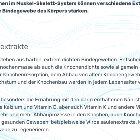
hen im Muskel-Skelett-System können verschiedene Extr
e Bindegewebe des Körpers stärken.
extrakte
tehen aus harten, extrem dichten Bindegeweben. Entschei
Knochenmasse als auch die Knochendichte sowie allgemein d
r Knochenresorption, dem Abbau von altem Knochengeweb
stum und der Knochenbau werden in jedem Lebensalter von
besonders die Ernährung mit den darin enthaltenen Nährsto
ge Kalzium und Vitamin D, aber auch Vitamin K und andere V
ehr und mehr Abbauprozesse in den Knochen, auch Knochen
s gesunden Geweben, beispielsweise Wirbelsäulenextrakte, 
be zu regenerieren.